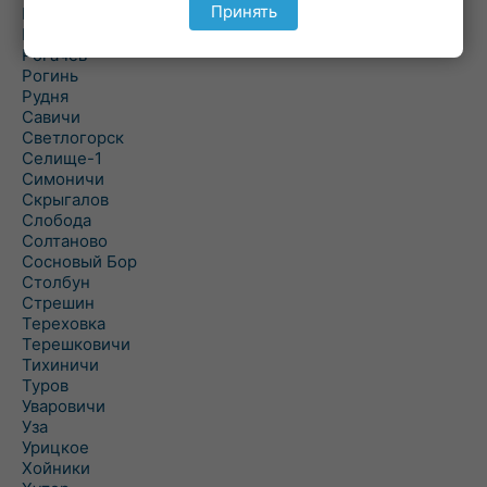
Принять
Речица
Ровенская Слобода
Рогачев
Рогинь
Рудня
Савичи
Светлогорск
Селище-1
Симоничи
Скрыгалов
Слобода
Солтаново
Сосновый Бор
Столбун
Стрешин
Тереховка
Терешковичи
Тихиничи
Туров
Уваровичи
Уза
Урицкое
Хойники