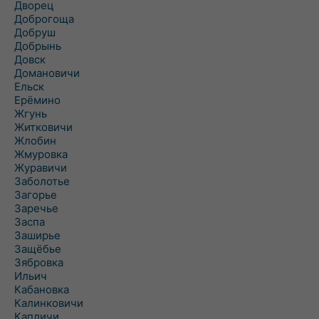
Дворец
Доброгоща
Добруш
Добрынь
Довск
Домановичи
Ельск
Ерёмино
Жгунь
Житковичи
Жлобин
Жмуровка
Журавичи
Заболотье
Загорье
Заречье
Заспа
Заширье
Защёбье
Зябровка
Ильич
Кабановка
Калинковичи
Капличи