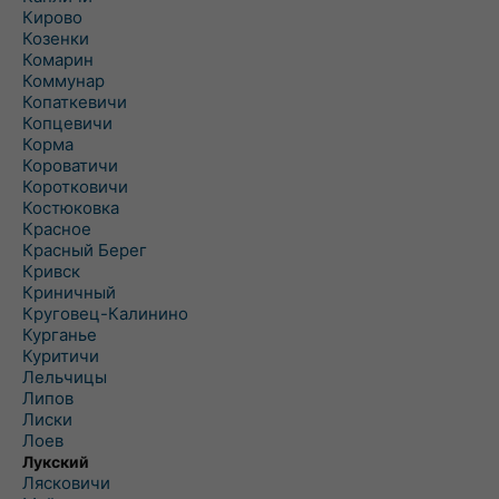
Кирово
Козенки
Комарин
Коммунар
Копаткевичи
Копцевичи
Корма
Короватичи
Коротковичи
Костюковка
Красное
Красный Берег
Кривск
Криничный
Круговец-Калинино
Курганье
Куритичи
Лельчицы
Липов
Лиски
Лоев
Лукский
Лясковичи