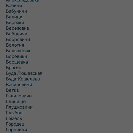
Бабичи
Бабуничи
Белицк
Берёзки
Березовка
Бобовичи
Бобровичи
Болотня
Большевик
Боровики
Борщёвка
Брагин
Буда Люшевская
Буда-Кошелево
Василевичи
Ветка
Гадиловичи
Глинище
Глушковичи
Глыбов
Гомель
Городец
Горочичи