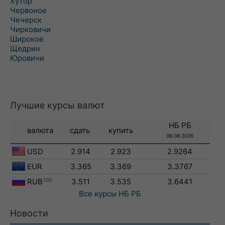
Хутор
Червоное
Чечерск
Чирковичи
Широкое
Щедрин
Юровичи
Лучшие курсы валют
НБ РБ
валюта
сдать
купить
06.08.2026
USD
2.914
2.923
2.9264
EUR
3.365
3.369
3.3767
RUB
100
3.511
3.535
3.6441
Все курсы
НБ РБ
Новости