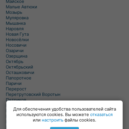
Майское
Малые Автюки
Мозырь
Муляровка
Мышанка
Наровля
Новая Гута
Новосёлки
Носовичи
Озаричи
Озерщина
Октябрь
Октябрьский
Осташковичи
Папоротное
Паричи
Перерост
Перетрутовский Воротын
Петриков
Пиревичи
Для обеспечения удобства пользователей сайта
Поболово
используются cookies. Вы можете
отказаться
Поколюбичи
или
настроить
файлы cookies.
Полесье
Птичь