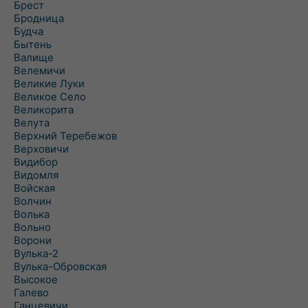
Брест
Бродница
Будча
Бытень
Валище
Велемичи
Великие Луки
Великое Село
Великорита
Велута
Верхний Теребежов
Верховичи
Видибор
Видомля
Войская
Волчин
Волька
Вольно
Ворони
Вулька-2
Вулька-Обровская
Высокое
Галево
Ганцевичи