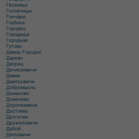
Гвозница
Головчицы
Гончары
Горбаха
Городец
Городище
Городная
Гутово
Давид-Городок
Дарево
Дворец
Денисковичи
Дивин
Дмитровичи
Добромысль
Доманово
Домачево
Доропеевичи
Достоево
Дрогичин
Дружиловичи
Дубой
Дятловичи