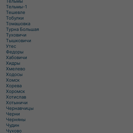
Тельмы
Тельмы-1
Тешевле
Тобулки
Томашовка
Турна Большая
Туховичи
Тышковичи
Утес
Федоры
Хабовичи
Хидры
Хмелево
Ходосы
Хомск
Хорева
Хоромск
Хотислав
Хотыничи
Чернавчицы
Черни
Черняны
Чудин
Чухово