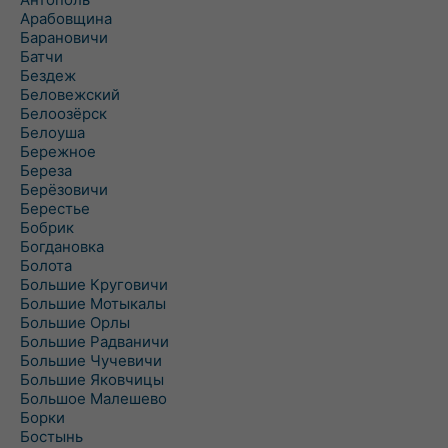
Арабовщина
Барановичи
Батчи
Бездеж
Беловежский
Белоозёрск
Белоуша
Бережное
Береза
Берёзовичи
Берестье
Бобрик
Богдановка
Болота
Большие Круговичи
Большие Мотыкалы
Большие Орлы
Большие Радваничи
Большие Чучевичи
Большие Яковчицы
Большое Малешево
Борки
Бостынь