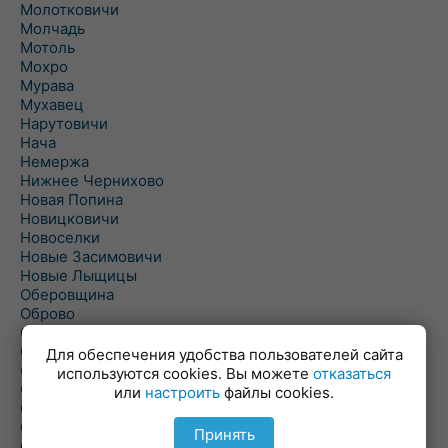
Молотковичи
Молчадь
Мотоль
Мохро
Мурава
Мухавец
Нарутовичи
Нача
Немержа
Нижнее Чернихово
Новая Попина
Новицковичи
Новоселки
Новые Засимовичи
Новые Лыщицы
Оберовщина
Оброво
Огаревичи
Одрижин
Для обеспечения удобства пользователей сайта
Оздамичи
используются cookies. Вы можете
отказаться
Озяты
или
настроить
файлы cookies.
Олтуш
Ольманы
Принять
Ольпень