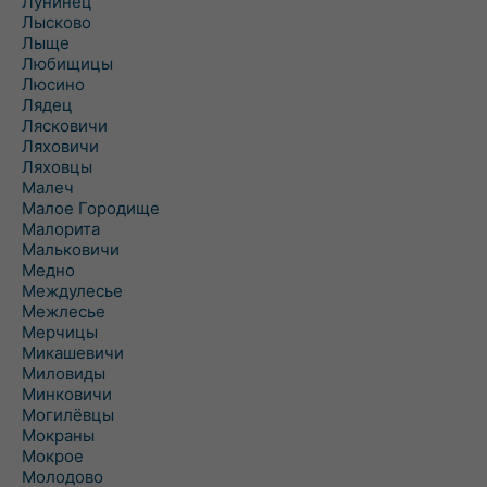
Лунинец
Лысково
Лыще
Любищицы
Люсино
Лядец
Лясковичи
Ляховичи
Ляховцы
Малеч
Малое Городище
Малорита
Мальковичи
Медно
Междулесье
Межлесье
Мерчицы
Микашевичи
Миловиды
Минковичи
Могилёвцы
Мокраны
Мокрое
Молодово