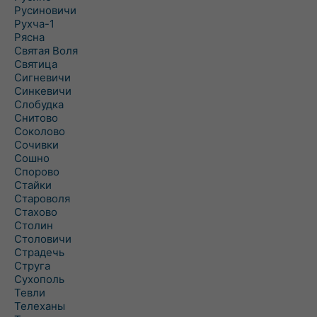
Русиновичи
Рухча-1
Рясна
Святая Воля
Святица
Сигневичи
Синкевичи
Слобудка
Снитово
Соколово
Сочивки
Сошно
Спорово
Стайки
Староволя
Стахово
Столин
Столовичи
Страдечь
Струга
Сухополь
Тевли
Телеханы