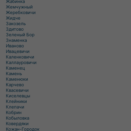
Жабинка
Жемчужный
Жеребковичи
Жидче
Закозель
Здитово
Зеленый Бор
Знаменка
Иваново
Ивацевичи
Каленковичи
Каллауровичи
Каменец
Камень
Каменюки
Карчево
Квасевичи
Киселевцы
Клейники
Клепачи
Кобрин
Кобыловка
Ковердяки
Кожан-Городок