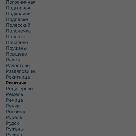
Пограничная
Подгорная
Подкраичи
Подлесье
Полесский
Полонечка
Полонка
Почапово
Пружаны
Псыщево
Радеж
Радостово
Раздяловичи
Ракитница
Ревятичи
Редигерово
Ремель
Речица
Речки
Ровбицк
Рубель
Рудск
Ружаны
Русино