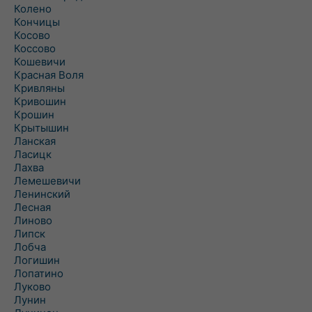
Колено
Кончицы
Косово
Коссово
Кошевичи
Красная Воля
Кривляны
Кривошин
Крошин
Крытышин
Ланская
Ласицк
Лахва
Лемешевичи
Ленинский
Лесная
Линово
Липск
Лобча
Логишин
Лопатино
Луково
Лунин