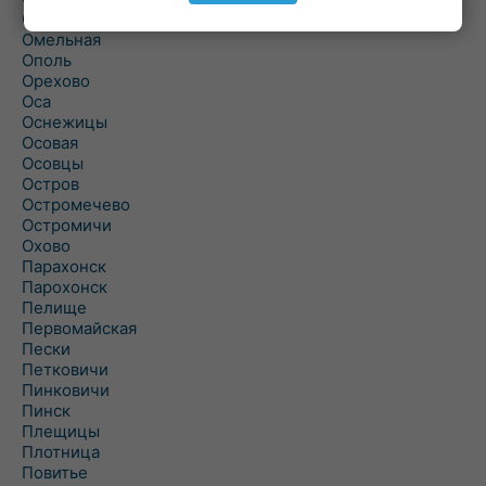
Ольшаны
Омельная
Ополь
Орехово
Оса
Оснежицы
Осовая
Осовцы
Остров
Остромечево
Остромичи
Охово
Парахонск
Парохонск
Пелище
Первомайская
Пески
Петковичи
Пинковичи
Пинск
Плещицы
Плотница
Повитье