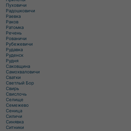
Пуховичи
Радошковичи
Раевка
Раков
Ратомка
Речень
Рованичи
Рубежевичи
Рудавка
Руденск
Рудня
Саковщина
Самохваловичи
Сватки
Светлый Бор
Свирь
Свислочь
Селище
Семежево
Сеница
Силичи
Синявка
Ситники