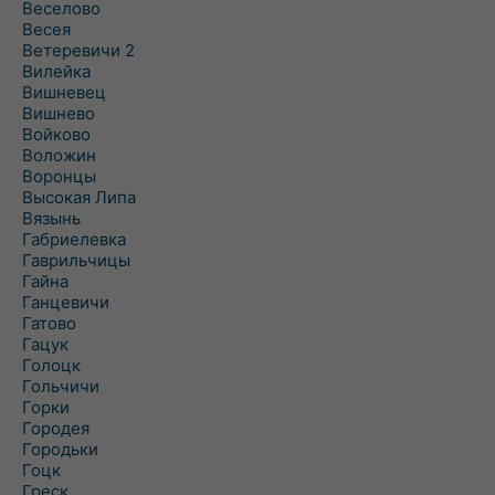
Веселово
Весея
Ветеревичи 2
Вилейка
Вишневец
Вишнево
Войково
Воложин
Воронцы
Высокая Липа
Вязынь
Габриелевка
Гаврильчицы
Гайна
Ганцевичи
Гатово
Гацук
Голоцк
Гольчичи
Горки
Городея
Городьки
Гоцк
Греск