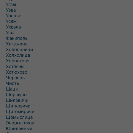
Углы
Узда
Уречье
Усяж
Ухвала
Уша
Фаниполь
Хатежино
Холопеничи
Холхолица
Хоростово
Хотляны
Хотюхово
Червень
Чисть
Шацк
Шершуны
Шиловичи
Щитковичи
Щитомиричи
Щомыслица
Энергетиков
Юбилейный