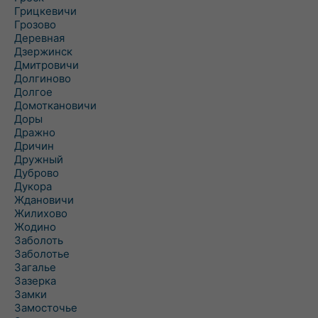
Грицкевичи
Грозово
Деревная
Дзержинск
Дмитровичи
Долгиново
Долгое
Домоткановичи
Доры
Дражно
Дричин
Дружный
Дуброво
Дукора
Ждановичи
Жилихово
Жодино
Заболоть
Заболотье
Загалье
Зазерка
Замки
Замосточье