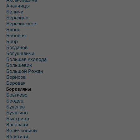
Ананчицы
Беличи
Березино
Березинское
Блонь
Бобовня
Бобр
Богданов
Богушевичи
Большая Ухолода
Большевик
Большой Рожан
Борисов
Боровая
Боровляны
Братково
Бродец
Будслав
Бучатино
Быстрица
Валевачи
Величковичи
Велятичи