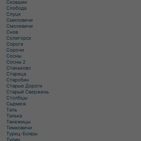
Сковшин
Слобода
Слуцк
Смиловичи
Смолевичи
Снов
Солигорск
Сороги
Сорочи
Сосны
Сосны 2
Станьково
Старица
Старобин
Старые Дороги
Старый Свержень
Столбцы
Сырмеж
Таль
Талька
Танежицы
Тимковичи
Турец-Бояры
Турин