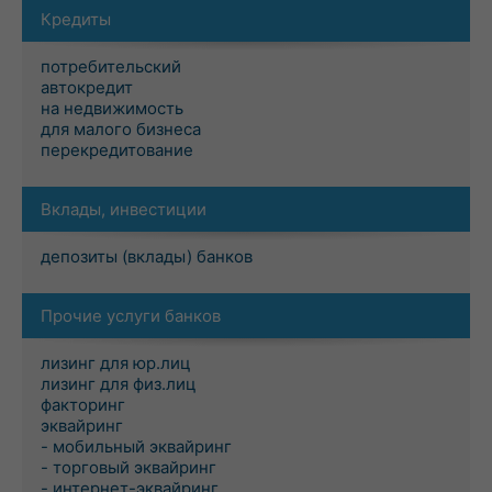
Кредиты
потребительский
автокредит
на недвижимость
для малого бизнеса
перекредитование
Вклады, инвестиции
депозиты (вклады) банков
Прочие услуги банков
лизинг для юр.лиц
лизинг для физ.лиц
факторинг
эквайринг
- мобильный эквайринг
- торговый эквайринг
- интернет-эквайринг