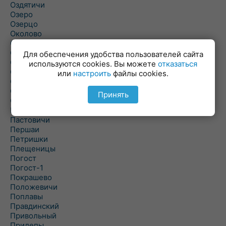
Оздятичи
Озеро
Озерцо
Околово
Октябрь
Октябрьский
Для обеспечения удобства пользователей сайта
Олехновичи
используются cookies. Вы можете
отказаться
Омговичи
или
настроить
файлы cookies.
Оношки
Осовец
Принять
Острошицкий Городок
Пасека
Пастовичи
Першаи
Петришки
Плещеницы
Погост
Погост-1
Покрашево
Положевичи
Поплавы
Правдинский
Привольный
Прилепы