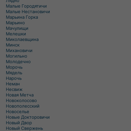
Лядно
Малые Городятичи
Малые Нестановичи
Марьина Горка
Марьино
Мачулищи
Мелешки
Миколаевщина
Минск
Михановичи
Могильно
Молодечно
Морочь
Мядель
Нарочь
Неман
Несвиж
Новая Метча
Новоколосово
Новополесский
Новоселье
Новые Докторовичи
Новый Двор
Новый Свержень