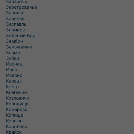
Занарочь
Заостровечье
Заполье
Заречье
Заславль
Заямное
Зеленый Бор
Зембин
Зеньковичи
Знамя
Зубки
Ивенец
Илья
Исерно
Карацк
Клецк
Княгинин
Козловичи
Колодищи
Комарово
Копище
Копыль
Королево
Крайск