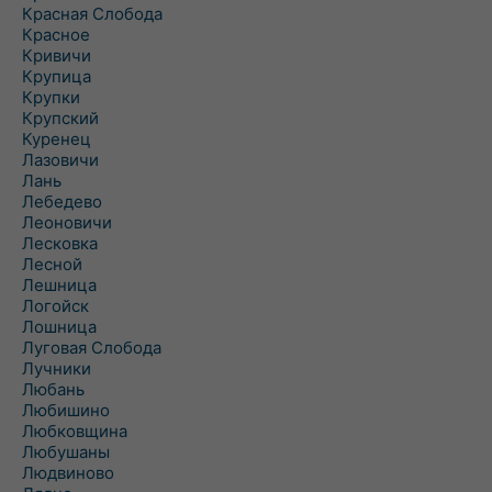
Красная Слобода
Красное
Кривичи
Крупица
Крупки
Крупский
Куренец
Лазовичи
Лань
Лебедево
Леоновичи
Лесковка
Лесной
Лешница
Логойск
Лошница
Луговая Слобода
Лучники
Любань
Любишино
Любковщина
Любушаны
Людвиново