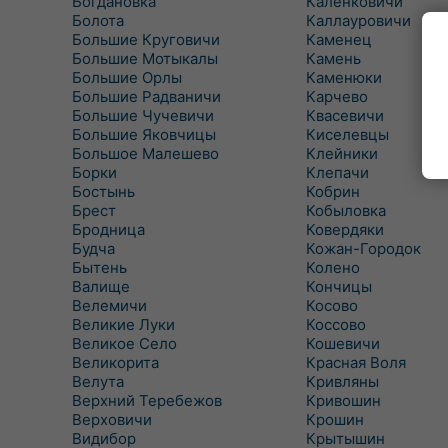
Богдановка
Каленковичи
Болота
Каллауровичи
Большие Круговичи
Каменец
Большие Мотыкалы
Камень
Большие Орлы
Каменюки
Большие Радваничи
Карчево
Большие Чучевичи
Квасевичи
Большие Яковчицы
Киселевцы
Большое Малешево
Клейники
Борки
Клепачи
Бостынь
Кобрин
Брест
Кобыловка
Бродница
Ковердяки
Будча
Кожан-Городок
Бытень
Колено
Валище
Кончицы
Велемичи
Косово
Великие Луки
Коссово
Великое Село
Кошевичи
Великорита
Красная Воля
Велута
Кривляны
Верхний Теребежов
Кривошин
Верховичи
Крошин
Видибор
Крытышин