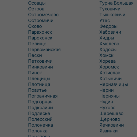
Осовцы
Турна Большая
Остров
Туховичи
Остромечево
Тышковичи
Остромичи
Утес
Охово
Федоры
Парахонск
Хабовичи
Парохонск
Хидры
Пелище
Хмелево
Первомайская
Ходосы
Пески
Хомск
Петковичи
Хорева
Пинковичи
Хоромск
Пинск
Хотислав
Плещицы
Хотыничи
Плотница
Чернавчицы
Повитье
Черни
Пограничная
Черняны
Подгорная
Чудин
Подкраичи
Чухово
Подлесье
Шерешево
Полесский
Щерчово
Полонечка
Яечковичи
Полонка
Язвинки
Почапово