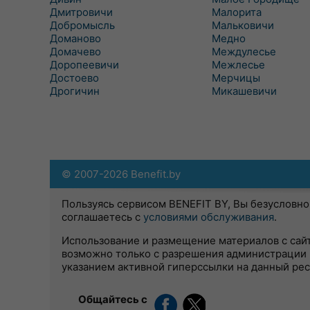
Дмитровичи
Малорита
Добромысль
Мальковичи
Доманово
Медно
Домачево
Междулесье
Доропеевичи
Межлесье
Достоево
Мерчицы
Дрогичин
Микашевичи
© 2007-2026 Benefit.by
Пользуясь сервисом BENEFIT BY, Вы безусловно
соглашаетесь с
условиями обслуживания
.
Использование и размещение материалов с сай
возможно только с разрешения администрации 
указанием активной гиперссылки на данный ре
Общайтесь с