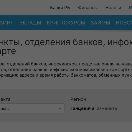
Банки РБ
Финансы
Налоги
И
ЗИНГ
ВКЛАДЫ
КРИПТОКУРСЫ
ЗАЙМЫ
НОВО
нкты, отделения банков, инфо
арте
в, отделений банков, инфокиосков, представленная на наше
тов, отделений банков, инфокиосков максимально комфортн
ормация: адреса и время работы банкоматов, обменных пунк
ъекта
Регион
Ганцевичи
изменить