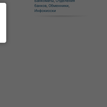
Банкоматы
,
Отделения
банков
,
Обменники
,
Инфокиоски