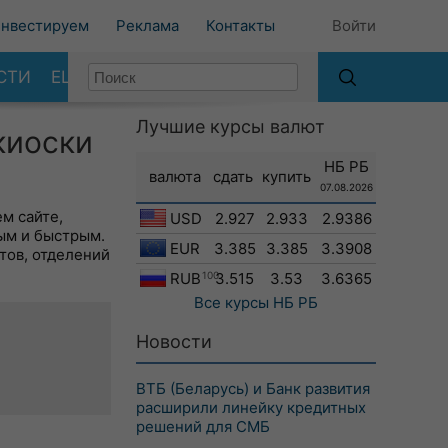
нвестируем
Реклама
Контакты
Войти
СТИ
ЕЩЕ
Лучшие курсы валют
киоски
НБ РБ
валюта
сдать
купить
07.08.2026
м сайте,
USD
2.927
2.933
2.9386
ым и быстрым.
EUR
3.385
3.385
3.3908
тов, отделений
RUB
100
3.515
3.53
3.6365
Все курсы
НБ РБ
Новости
ВТБ (Беларусь) и Банк развития
расширили линейку кредитных
решений для СМБ