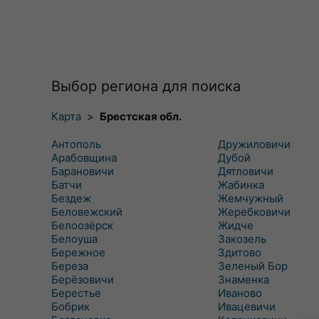
Выбор региона для поиска
Карта
>
Брестская обл.
Антополь
Дружиловичи
Арабовщина
Дубой
Барановичи
Дятловичи
Батчи
Жабинка
Бездеж
Жемчужный
Беловежский
Жеребковичи
Белоозёрск
Жидче
Белоуша
Закозель
Бережное
Здитово
Береза
Зеленый Бор
Берёзовичи
Знаменка
Берестье
Иваново
Бобрик
Ивацевичи