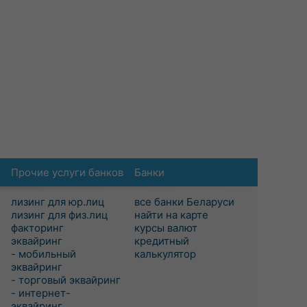
Прочие услуги банков
Банки
лизинг для юр.лиц
все банки Беларуси
лизинг для физ.лиц
найти на карте
факторинг
курсы валют
эквайринг
кредитный
- мобильный
калькулятор
эквайринг
- торговый эквайринг
- интернет-
эквайринг