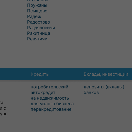
Пружаны
Псыщево
Радеж
Радостово
Раздяловичи
Ракитница
Ревятичи
Кредиты
Вклады, инвестиции
потребительский
депозиты (вклады)
автокредит
банков
на недвижимость
та
для малого бизнеса
и с
перекредитование
сурс