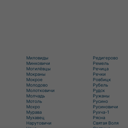
Миловиды
Редигерово
Минковичи
Ремель
Могилёвцы
Речица
Мокраны
Речки
Мокрое
Ровбицк
Молодово
Рубель
Молотковичи
Рудск
Молчадь
Ружаны
Мотоль
Русино
Мохро
Русиновичи
Мурава
Рухча-1
Мухавец
Рясна
Нарутовичи
Святая Воля