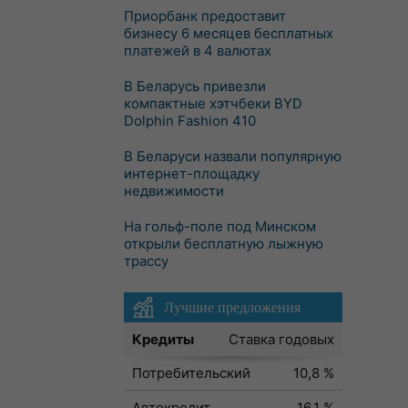
Приорбанк предоставит
бизнесу 6 месяцев бесплатных
платежей в 4 валютах
В Беларусь привезли
компактные хэтчбеки BYD
Dolphin Fashion 410
В Беларуси назвали популярную
интернет-площадку
недвижимости
На гольф-поле под Минском
открыли бесплатную лыжную
трассу
Лучшие предложения
Кредиты
Ставка годовых
Потребительский
10,8 %
Автокредит
16,1 %