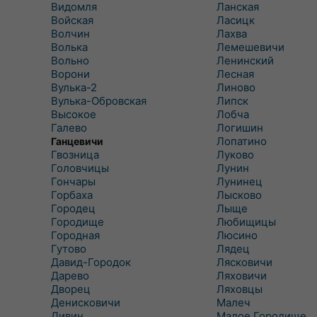
Видомля
Ланская
Войская
Ласицк
Волчин
Лахва
Волька
Лемешевичи
Вольно
Ленинский
Ворони
Лесная
Вулька-2
Линово
Вулька-Обровская
Липск
Высокое
Лобча
Галево
Логишин
Лопатино
Ганцевичи
Гвозница
Луково
Головчицы
Лунин
Гончары
Лунинец
Горбаха
Лысково
Городец
Лыще
Городище
Любищицы
Городная
Люсино
Гутово
Лядец
Давид-Городок
Лясковичи
Дарево
Ляховичи
Дворец
Ляховцы
Денисковичи
Малеч
Дивин
Малое Городище