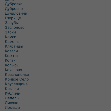
Дубровка
Дубровно
Дуниловичи
Езерище
Зарубы
Заслоново
Зябки
Камаи
Камень
Клястицы
Ковали
Козяны
Копти
Копысь
Коханово
Краснополье
Кривое Село
Крулевщина
Крынки
Кубличи
Лепель
Лиозно
Ломаши