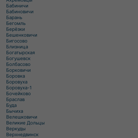
Бабиничи
Бабиновичи
Барань
Бегомль
Берёзки
Бешенковичи
Бигосово
Близница
Богатырская
Богушевск
Болбасово
Борковичи
Боровка
Боровуха
Боровуха-1
Бочейково
Браслав
Буда
Бычиха
Велешковичи
Великие Дольцы
Веркуды
Верхнедвинск