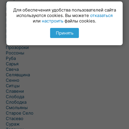
Пальминка
Парафьяново
Для обеспечения удобства пользователей сайта
Плисса
используются cookies. Вы можете
отказаться
Повятье
или
настроить
файлы cookies.
Погоща
Подсвилье
Принять
Полоцк
Поставы
Прозороки
Россоны
Руба
Сарья
Свеча
Селявщина
Сенно
Ситцы
Славени
Слобода
Слободка
Смольяны
Старое Село
Стасево
Сураж