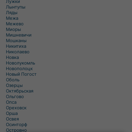
Лужки
Лынтупы
Ляды
Межа
Межево
Миоры
Мишневичи
Мошканы
Никитиха
Николаево
Новка
Новолукомль
Новополоцк
Новый Погост
Оболь
Озерцы
Октябрьская
Ольгово
Опса
Ореховск
Орша
Освея
Осинторф
Островно