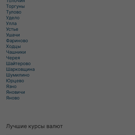
Толочин
Торгуны
Тулово
Удело
Улла
Устье
Ушачи
Фариново
Ходцы
Чашники
Черея
Шайтерово
Шарковщина
Шумилино
Юрцево
Язно
Яновичи
Яново
Лучшие курсы валют