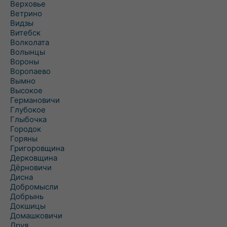
Верховье
Ветрино
Видзы
Витебск
Волколата
Волынцы
Вороны
Воропаево
Вымно
Высокое
Германовичи
Глубокое
Глыбочка
Городок
Горяны
Григоровщина
Дерковщина
Дёрновичи
Дисна
Добромысли
Добрынь
Докшицы
Домашковичи
Друя