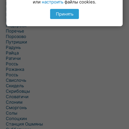
или
настроить
файлы cookies.
Погородно
Пограничный
Принять
Подлабенье
Подольцы
Подороск
Поречье
Порозово
Путришки
Радунь
Райца
Ратичи
Роcсь
Рожанка
Россь
Свислочь
Скидель
Скрибовцы
Словатичи
Слоним
Сморгонь
Солы
Сопоцкин
Станция Ошмяны