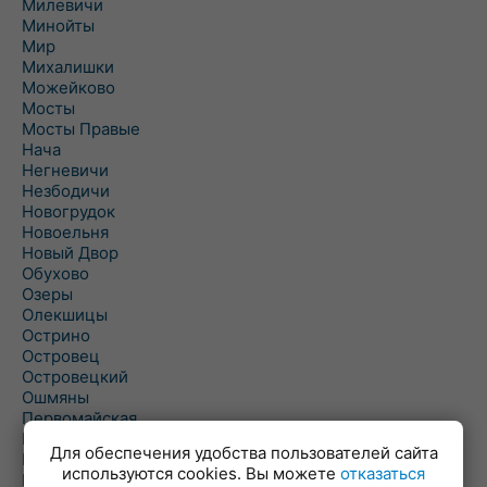
Милевичи
Минойты
Мир
Михалишки
Можейково
Мосты
Мосты Правые
Нача
Негневичи
Незбодичи
Новогрудок
Новоельня
Новый Двор
Обухово
Озеры
Олекшицы
Острино
Островец
Островецкий
Ошмяны
Первомайская
Первомайский
Для обеспечения удобства пользователей сайта
Пески
используются cookies. Вы можете
отказаться
Петревичи