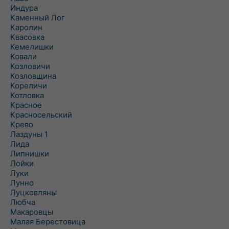
Индура
Каменный Лог
Каролин
Квасовка
Кемелишки
Ковали
Козловичи
Козловщина
Кореличи
Котловка
Красное
Красносельский
Крево
Лаздуны 1
Лида
Липнишки
Лойки
Луки
Лунно
Луцковляны
Любча
Макаровцы
Малая Берестовица