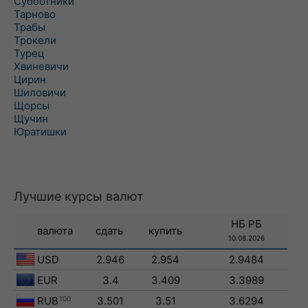
Субботники
Тарново
Трабы
Трокели
Турец
Хвиневичи
Цирин
Шиловичи
Щорсы
Щучин
Юратишки
Лучшие курсы валют
НБ РБ
валюта
сдать
купить
10.08.2026
USD
2.946
2.954
2.9484
EUR
3.4
3.409
3.3989
RUB
100
3.501
3.51
3.6294