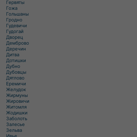
Гервяты
Гожа
Гольшаны
Гродно
Гудевичи
Гудогай
Дворец
Демброво
Деречин
Дитва
Дотишки
Дубно
Дубовцы
Дятлово
Еремичи
Желудок
Жирмуны
Жировичи
Житомля
Жодишки
Заболоть
Залесье
Зельва
Ивье