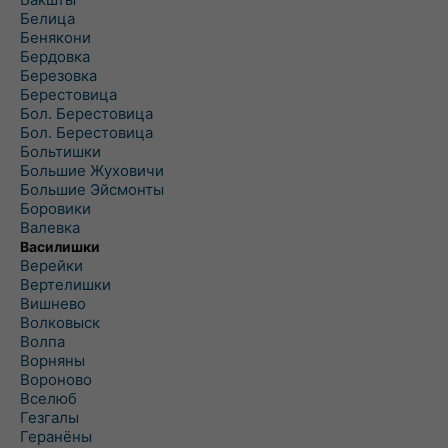
Белица
Бенякони
Бердовка
Березовка
Берестовица
Бол. Берестовица
Бол. Берестовица
Больтишки
Большие Жуховичи
Большие Эйсмонты
Боровики
Валевка
Василишки
Верейки
Вертелишки
Вишнево
Волковыск
Волпа
Ворняны
Вороново
Вселюб
Гезгалы
Геранёны