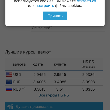
используются cookies. Вы можете
отказаться
19-02-2026
или
настроить
файлы cookies.
Принять
Подпишитесь на рассылку
Лучшие курсы валют
НБ РБ
валюта
сдать
купить
09.08.2026
USD
2.9455
2.9545
2.9386
EUR
3.4005
3.4085
3.3908
RUB
100
3.5015
3.51
3.6365
Все курсы
НБ РБ
Лучшие предложения