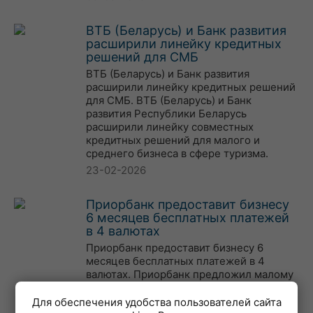
ВТБ (Беларусь) и Банк развития
расширили линейку кредитных
решений для СМБ
ВТБ (Беларусь) и Банк развития
расширили линейку кредитных решений
для СМБ. ВТБ (Беларусь) и Банк
развития Республики Беларусь
расширили линейку совместных
кредитных решений для малого и
среднего бизнеса в сфере туризма.
23-02-2026
Приорбанк предоставит бизнесу
6 месяцев бесплатных платежей
в 4 валютах
Приорбанк предоставит бизнесу 6
месяцев бесплатных платежей в 4
валютах. Приорбанк предложил малому
бизнесу полгода безлимит бесплатных
платежей и бесплатноеобслуживание.
Для обеспечения удобства пользователей сайта