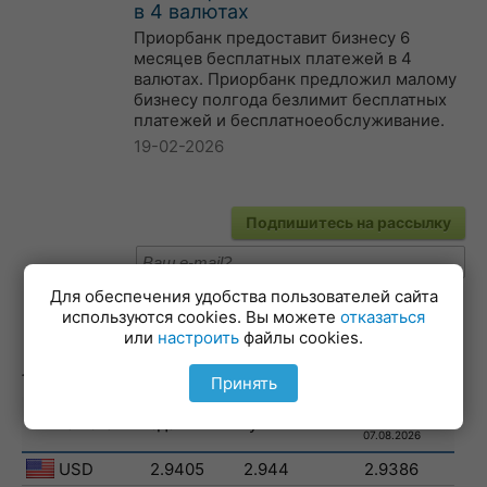
в 4 валютах
Приорбанк предоставит бизнесу 6
месяцев бесплатных платежей в 4
валютах. Приорбанк предложил малому
бизнесу полгода безлимит бесплатных
платежей и бесплатноеобслуживание.
19-02-2026
Подпишитесь на рассылку
Для обеспечения удобства пользователей сайта
используются cookies. Вы можете
отказаться
или
настроить
файлы cookies.
Лучшие курсы валют
Принять
НБ РБ
валюта
сдать
купить
07.08.2026
USD
2.9405
2.944
2.9386