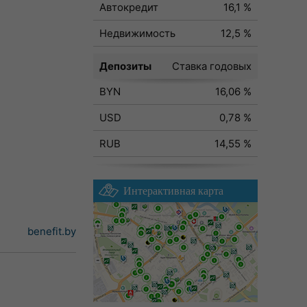
Автокредит
16,1 %
Недвижимость
12,5 %
Депозиты
Ставка годовых
BYN
16,06 %
USD
0,78 %
RUB
14,55 %
Интерактивная карта
benefit.by