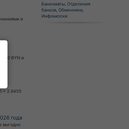
Банкоматы
,
Отделения
банков
,
Обменники
,
Инфокиоски
менениями и
на
 7000 BYN и
D = 2.9455
2026 года
е выгодно