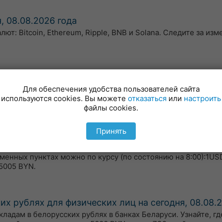
, 08.08.2026 года
т: Bitcoin, Ethereum, Ripple, BNB и Solana. Следите за из
8.08.2026 года
Для обеспечения удобства пользователей сайта
ожений банков Беларуси. Узнайте, где можно взять кредит 
используются cookies. Вы можете
отказаться
или
настроить
ит) с низкими процентами и на выгодных условиях на сумму
файлы cookies.
Принять
я, 08.08.2026 года
бменных пунктах можно по курсу (по состоянию на 8:00):1US
5005 BYN.
х рублях для физических лиц на сегодня, 08.08.
адам в белорусских рублях в банках Беларуси. Узнайте, гд