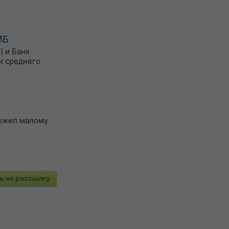
МБ
) и Банк
и среднего
ложил малому
 на рассылку