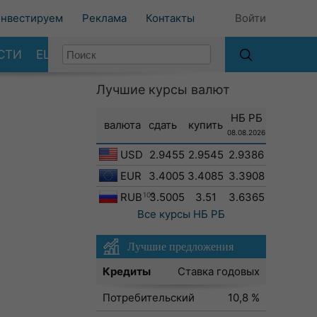
нвестируем
Реклама
Контакты
Войти
СТИ
ЕЩЕ
Лучшие курсы валют
НБ РБ
валюта
сдать
купить
08.08.2026
USD
2.9455
2.9545
2.9386
EUR
3.4005
3.4085
3.3908
RUB
100
3.5005
3.51
3.6365
Все курсы
НБ РБ
Лучшие предложения
Кредиты
Ставка годовых
Потребительский
10,8 %