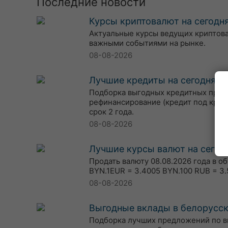
Последние новости
Курсы криптовалют на сегодня
Актуальные курсы ведущих криптовалю
важными событиями на рынке.
08-08-2026
Лучшие кредиты на сегодня, 0
Подборка выгодных кредитных предл
рефинансирование (кредит под кред
срок 2 года.
08-08-2026
Лучшие курсы валют на сегодн
Продать валюту 08.08.2026 года в о
BYN.1EUR = 3.4005 BYN.100 RUB = 3.
08-08-2026
Выгодные вклады в белорусски
Подборка лучших предложений по вкл