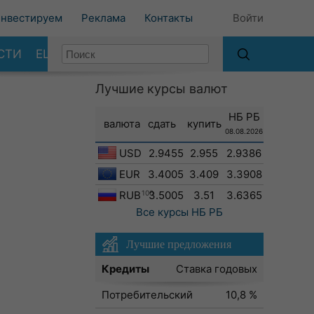
нвестируем
Реклама
Контакты
Войти
СТИ
ЕЩЕ
Лучшие курсы валют
НБ РБ
валюта
сдать
купить
08.08.2026
USD
2.9455
2.955
2.9386
EUR
3.4005
3.409
3.3908
RUB
100
3.5005
3.51
3.6365
Все курсы
НБ РБ
Лучшие предложения
Кредиты
Ставка годовых
Потребительский
10,8 %