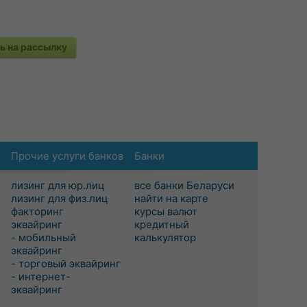
 на рассылку
Прочие услуги банков
Банки
лизинг для юр.лиц
все банки Беларуси
лизинг для физ.лиц
найти на карте
факторинг
курсы валют
эквайринг
кредитный
- мобильный
калькулятор
эквайринг
- торговый эквайринг
- интернет-
эквайринг