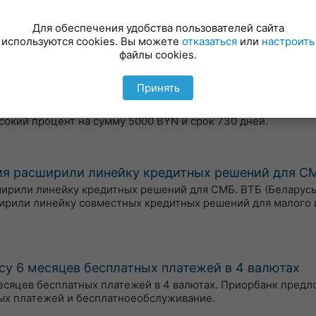
я, 08.08.2026 года
бменных пунктах можно по курсу (по состоянию на 8:00):1US
Для обеспечения удобства пользователей сайта
5005 BYN.
используются cookies. Вы можете
отказаться
или
настроить
файлы cookies.
Принять
х рублях для физических лиц на сегодня, 08.08.
адам в белорусских рублях в банках Беларуси. Узнайте, гд
сокий процент на сумму 5000 BYN и срок 730 дней.
тия расширили линейку кредитных решений для С
сширили линейку кредитных решений для СМБ. ВТБ (Беларусь
ирили линейку совместных кредитных решений для малого 
су 6 месяцев бесплатных платежей в 4 валютах
есяцев бесплатных платежей в 4 валютах. Приорбанк пред
ых платежей и бесплатноеобслуживание.