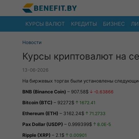
КУРСЫ ВАЛЮТ
КРЕДИТЫ
БИЗНЕС
ЛИ
Новости
Курсы криптовалют на се
13-06-2026
На биржевых торгах были установлены следующие
BNB (Binance Coin)
– 907.58$
-0.63866
Bitcoin (BTC)
– 92272$
1672.41
Ethereum (ETH)
– 3162.24$
71.2733
Pax Dollar (USDP)
– 0.999399$
8.0E-5
Ripple (XRP)
– 2.1$
0.00901