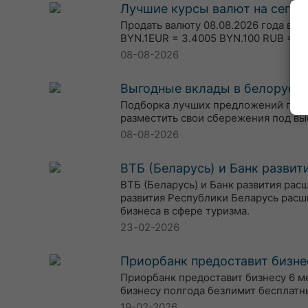
Лучшие курсы валют на сегодн
Продать валюту 08.08.2026 года в о
BYN.1EUR = 3.4005 BYN.100 RUB = 3.
08-08-2026
Выгодные вклады в белорусски
Подборка лучших предложений по вкл
разместить свои сбережения под вы
08-08-2026
ВТБ (Беларусь) и Банк разви
ВТБ (Беларусь) и Банк развития ра
развития Республики Беларусь расш
бизнеса в сфере туризма.
23-02-2026
Приорбанк предоставит бизне
Приорбанк предоставит бизнесу 6 м
бизнесу полгода безлимит бесплатн
19-02-2026