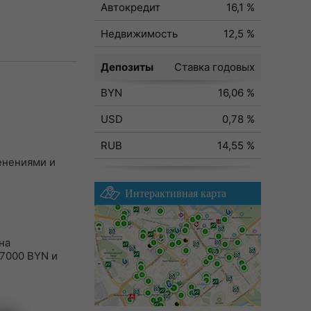
Автокредит
16,1 %
Недвижимость
12,5 %
Депозиты
Ставка годовых
BYN
16,06 %
USD
0,78 %
RUB
14,55 %
менениями и
Интерактивная карта
на
 7000 BYN и