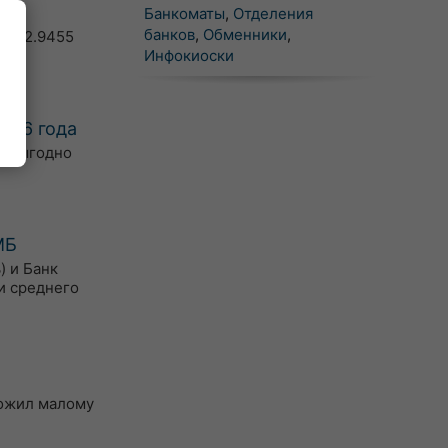
Банкоматы
,
Отделения
банков
,
Обменники
,
D = 2.9455
Инфокиоски
2026 года
е выгодно
МБ
) и Банк
и среднего
ложил малому