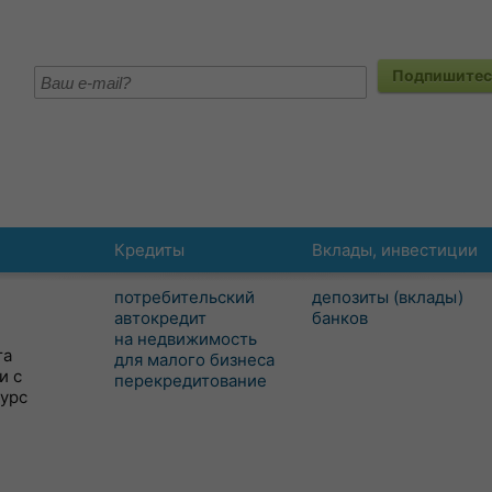
Подпишитесь
Кредиты
Вклады, инвестиции
потребительский
депозиты (вклады)
автокредит
банков
на недвижимость
та
для малого бизнеса
и с
перекредитование
сурс