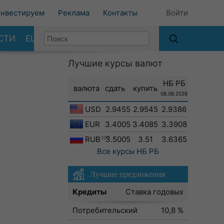
нвестируем
Реклама
Контакты
Войти
СТИ
ЕЩЕ
Лучшие курсы валют
НБ РБ
валюта
сдать
купить
08.08.2026
USD
2.9455
2.9545
2.9386
EUR
3.4005
3.4085
3.3908
RUB
100
3.5005
3.51
3.6365
Все курсы
НБ РБ
Лучшие предложения
Кредиты
Ставка годовых
Потребительский
10,8 %