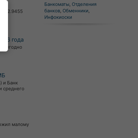
Банкоматы
,
Отделения
банков
,
Обменники
,
D = 2.9455
Инфокиоски
2026 года
е выгодно
МБ
) и Банк
и среднего
ложил малому