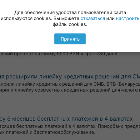
я, 08.08.2026 года
бменных пунктах можно по курсу (по состоянию на 8:00):1US
Для обеспечения удобства пользователей сайта
5005 BYN.
используются cookies. Вы можете
отказаться
или
настроить
файлы cookies.
Принять
х рублях для физических лиц на сегодня, 08.08.
адам в белорусских рублях в банках Беларуси. Узнайте, гд
сокий процент на сумму 5000 BYN и срок 730 дней.
тия расширили линейку кредитных решений для С
сширили линейку кредитных решений для СМБ. ВТБ (Беларусь
ирили линейку совместных кредитных решений для малого 
су 6 месяцев бесплатных платежей в 4 валютах
есяцев бесплатных платежей в 4 валютах. Приорбанк пред
ых платежей и бесплатноеобслуживание.