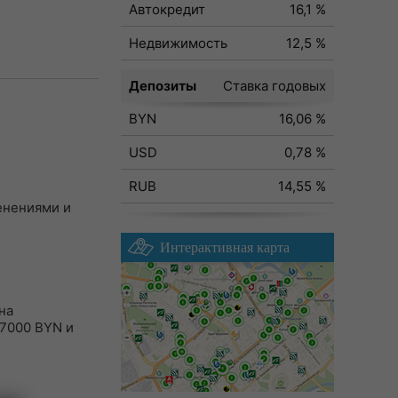
Автокредит
16,1 %
Недвижимость
12,5 %
Депозиты
Ставка годовых
BYN
16,06 %
USD
0,78 %
RUB
14,55 %
менениями и
Интерактивная карта
на
 7000 BYN и