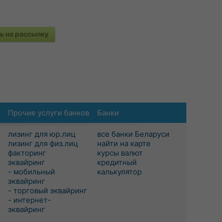
 на рассылку
Прочие услуги банков
Банки
лизинг для юр.лиц
все банки Беларуси
лизинг для физ.лиц
найти на карте
факторинг
курсы валют
эквайринг
кредитный
- мобильный
калькулятор
эквайринг
- торговый эквайринг
- интернет-
эквайринг