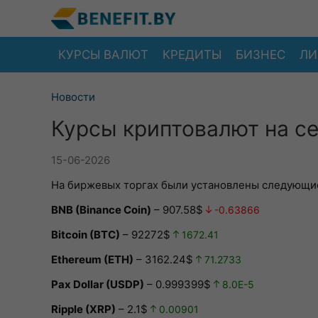
КУРСЫ ВАЛЮТ
КРЕДИТЫ
БИЗНЕС
ЛИ
Новости
Курсы криптовалют на се
15-06-2026
На биржевых торгах были установлены следующие
BNB (Binance Coin)
– 907.58$
-0.63866
Bitcoin (BTC)
– 92272$
1672.41
Ethereum (ETH)
– 3162.24$
71.2733
Pax Dollar (USDP)
– 0.999399$
8.0E-5
Ripple (XRP)
– 2.1$
0.00901