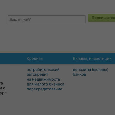
Подпишитесь
Кредиты
Вклады, инвестиции
потребительский
депозиты (вклады)
автокредит
банков
на недвижимость
та
для малого бизнеса
и с
перекредитование
сурс