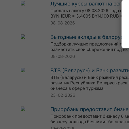
Лучшие курсы валют на сегодн
Продать валюту 08.08.2026 года в о
BYN.1EUR = 3.4005 BYN.100 RUB = 3.
08-08-2026
Выгодные вклады в белорусски
Подборка лучших предложений по вкл
разместить свои сбережения под вы
08-08-2026
ВТБ (Беларусь) и Банк разви
ВТБ (Беларусь) и Банк развития ра
развития Республики Беларусь расш
бизнеса в сфере туризма.
23-02-2026
Приорбанк предоставит бизне
Приорбанк предоставит бизнесу 6 м
бизнесу полгода безлимит бесплатн
19-02-2026