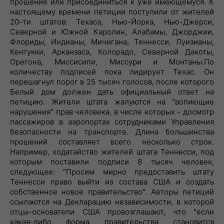
прошение или присоединиться к уже имеющемуся. К
настоящему времени петиции поступили от жителей
20-ти штатов: Техаса, Нью-Йорка, Нью-Джерси,
Северной и Южной Каролин, Алабамы, Джорджии,
Флориды, Индианы, Мичигана, Теннесси, Луизианы,
Кентукки, Арканзаса, Колорадо, Северной Дакоты,
Орегона, Миссисипи, Миссури и Монтаны.По
количеству подписей пока лидирует Техас. Он
перешагнул порог в 25 тысяч голосов, после которого
Белый дом должен дать официальный ответ на
петицию. Жители штата жалуются на "вопиющие
нарушения" прав человека, в числе которых - досмотр
пассажиров в аэропортах сотрудниками Управления
безопасности на транспорте. Длина большинства
прошений составляет всего несколько строк.
Например, ходатайство жителей штата Теннесси, под
которым поставили подписи 8 тысяч человек,
следующее: "Просим мирно предоставить штату
Теннесси право выйти из состава США и создать
собственное новое правительство". Авторы петиций
ссылаются на Декларацию независимости, в которой
отцы-основатели США провозглашают, что "если
какая-либо форма правительства становится