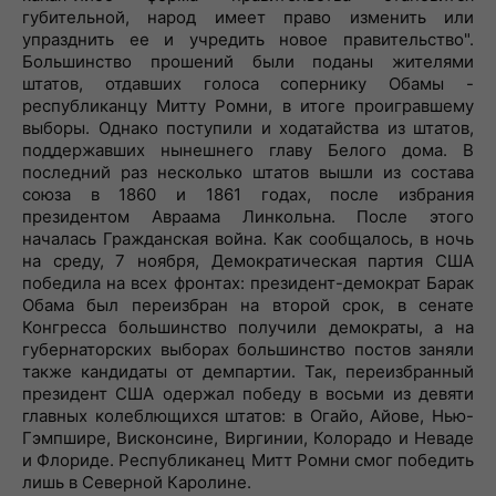
губительной, народ имеет право изменить или
упразднить ее и учредить новое правительство".
Большинство прошений были поданы жителями
штатов, отдавших голоса сопернику Обамы -
республиканцу Митту Ромни, в итоге проигравшему
выборы. Однако поступили и ходатайства из штатов,
поддержавших нынешнего главу Белого дома. В
последний раз несколько штатов вышли из состава
союза в 1860 и 1861 годах, после избрания
президентом Авраама Линкольна. После этого
началась Гражданская война. Как сообщалось, в ночь
на среду, 7 ноября, Демократическая партия США
победила на всех фронтах: президент-демократ Барак
Обама был переизбран на второй срок, в сенате
Конгресса большинство получили демократы, а на
губернаторских выборах большинство постов заняли
также кандидаты от демпартии. Так, переизбранный
президент США одержал победу в восьми из девяти
главных колеблющихся штатов: в Огайо, Айове, Нью-
Гэмпшире, Висконсине, Виргинии, Колорадо и Неваде
и Флориде. Республиканец Митт Ромни смог победить
лишь в Северной Каролине.