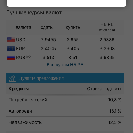
Лучшие курсы валют
НБ РБ
валюта
сдать
купить
07.08.2026
USD
2.9455
2.955
2.9386
EUR
3.4005
3.405
3.3908
RUB
100
3.513
3.51
3.6365
Все курсы
НБ РБ
Лучшие предложения
Кредиты
Ставка годовых
Потребительский
10,8 %
Автокредит
16,1 %
Недвижимость
12,5 %