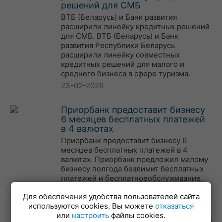
решений для СМБ
ВТБ (Беларусь) и Банк развития
расширили линейку кредитных решений
для СМБ. ВТБ (Беларусь) и Банк
развития Республики Беларусь
расширили линейку совместных
кредитных решений для малого и
среднего бизнеса в сфере туризма.
23-02-2026
Приорбанк предоставит бизнесу
6 месяцев бесплатных платежей
в 4 валютах
Приорбанк предоставит бизнесу 6
месяцев бесплатных платежей в 4
валютах. Приорбанк предложил малому
бизнесу полгода безлимит бесплатных
платежей и бесплатноеобслуживание.
19-02-2026
Для обеспечения удобства пользователей сайта
используются cookies. Вы можете
отказаться
или
настроить
файлы cookies.