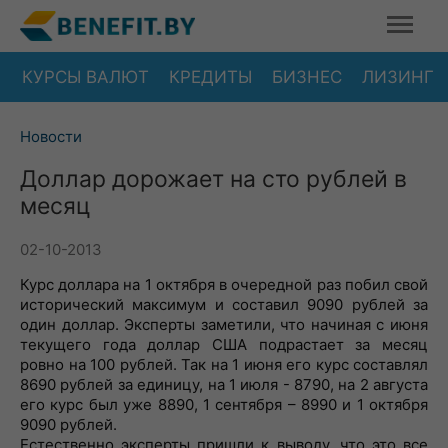
КУРСЫ ВАЛЮТ
КРЕДИТЫ
БИЗНЕС
ЛИЗИНГ
Новости
Доллар дорожает на сто рублей в
месяц
02-10-2013
Курс
доллара
на
1
октября
в
очередной
раз
побил
свой
исторический
максимум
и
составил
9090
рублей
за
один
доллар
.
Эксперты
заметили
,
что
начиная
с
июня
текущего
года
доллар
США
подрастает
за
месяц
ровно
на
100
рублей
.
Так
на
1
июня
его
курс
составлял
8690
рублей
за
единицу
,
на
1
июля
-
8790
,
на
2
августа
его
курс
был
уже
8890
,
1
сентября
–
8990
и
1
октября
9090
рублей
.
Естественно
эксперты
пришли
к
выводу
,
что
это
все