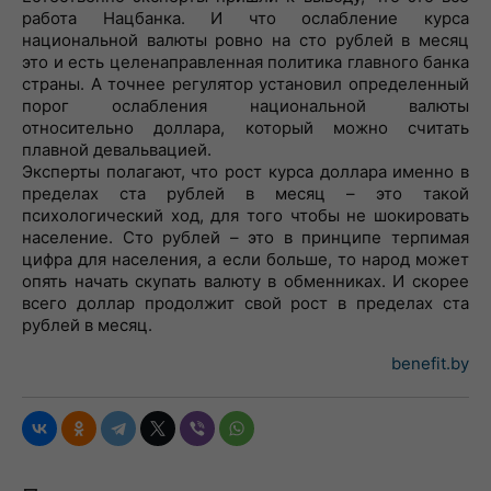
работа
Нацбанка
.
И
что
ослабление
курса
национальной
валюты
ровно
на
сто
рублей
в
месяц
это
и
есть
целенаправленная
политика
главного
банка
страны
.
А
точнее
регулятор
установил
определенный
порог
ослабления
национальной
валюты
относительно
доллара
,
который
можно
считать
плавной
девальвацией
.
Эксперты
полагают
,
что
рост
курса
доллара
именно
в
пределах
ста
рублей
в
месяц
–
это
такой
психологический
ход
,
для
того
чтобы
не
шокировать
население
.
Сто
рублей
–
это
в
принципе
терпимая
цифра
для
населения
,
а
если
больше
,
то
народ
может
опять
начать
скупать
валюту
в
обменниках
.
И
скорее
всего
доллар
продолжит
свой
рост
в
пределах
ста
рублей
в
месяц
.
benefit.by