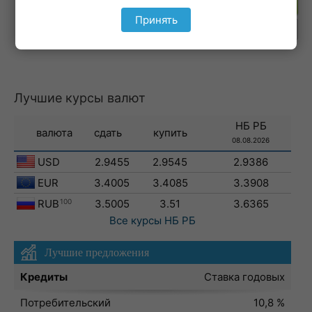
Подпишитесь на рассылку
Принять
Лучшие курсы валют
НБ РБ
валюта
сдать
купить
08.08.2026
USD
2.9455
2.9545
2.9386
EUR
3.4005
3.4085
3.3908
RUB
100
3.5005
3.51
3.6365
Все курсы
НБ РБ
Лучшие предложения
Кредиты
Ставка годовых
Потребительский
10,8 %