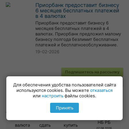
Приорбанк предоставит бизнесу
6 месяцев бесплатных платежей
в 4 валютах
Приорбанк предоставит бизнесу 6
месяцев бесплатных платежей в 4
валютах. Приорбанк предложил малому
бизнесу полгода безлимит бесплатных
платежей и бесплатноеобслуживание.
19-02-2026
Подпишитесь на рассылку
Для обеспечения удобства пользователей сайта
используются cookies. Вы можете
отказаться
или
настроить
файлы cookies.
Принять
Лучшие курсы валют
НБ РБ
валюта
сдать
купить
07.08.2026