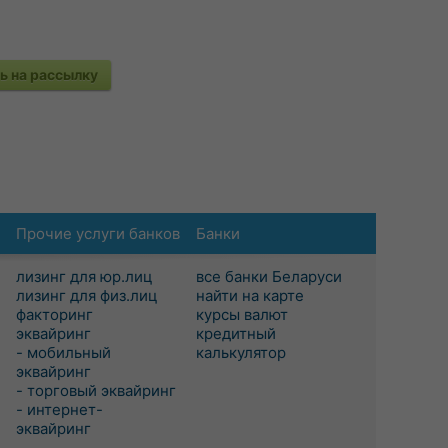
 на рассылку
Прочие услуги банков
Банки
лизинг для юр.лиц
все банки Беларуси
лизинг для физ.лиц
найти на карте
факторинг
курсы валют
эквайринг
кредитный
- мобильный
калькулятор
эквайринг
- торговый эквайринг
- интернет-
эквайринг