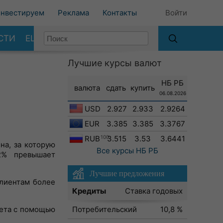
нвестируем
Реклама
Контакты
Войти
СТИ
ЕЩЕ
Лучшие курсы валют
НБ РБ
валюта
сдать
купить
06.08.2026
USD
2.927
2.933
2.9264
EUR
3.385
3.385
3.3767
RUB
100
3.515
3.53
3.6441
на, за которую
Все курсы
НБ РБ
2% превышает
Лучшие предложения
клиентам более
Кредиты
Ставка годовых
чета с помощью
Потребительский
10,8 %