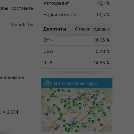
Автокредит
16,1 %
обы составить
Недвижимость
12,5 %
benefit.by
Депозиты
Ставка годовых
BYN
16,06 %
USD
0,78 %
RUB
14,55 %
менениями и
Интерактивная карта
 = 2.914