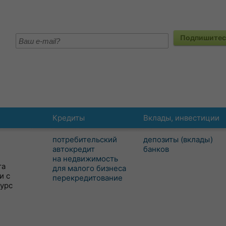
Подпишитесь
Кредиты
Вклады, инвестиции
потребительский
депозиты (вклады)
автокредит
банков
на недвижимость
та
для малого бизнеса
и с
перекредитование
сурс