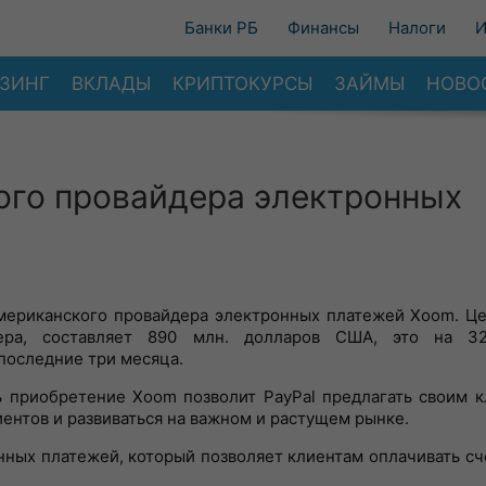
Банки РБ
Финансы
Налоги
И
ЗИНГ
ВКЛАДЫ
КРИПТОКУРСЫ
ЗАЙМЫ
НОВО
кого провайдера электронных
мериканского провайдера электронных платежей Xoom. Це
дера, составляет 890 млн. долларов США, это на 3
последние три месяца.
ь приобретение Xoom позволит PayPal предлагать своим 
иентов и развиваться на важном и растущем рынке.
нных платежей, который позволяет клиентам оплачивать с