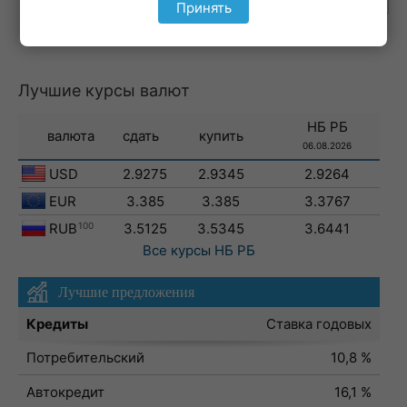
Принять
Лучшие курсы валют
НБ РБ
валюта
сдать
купить
06.08.2026
USD
2.9275
2.9345
2.9264
EUR
3.385
3.385
3.3767
RUB
100
3.5125
3.5345
3.6441
Все курсы
НБ РБ
Лучшие предложения
Кредиты
Ставка годовых
Потребительский
10,8 %
Автокредит
16,1 %