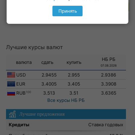
Подпишитесь на рассылку
Принять
Лучшие курсы валют
НБ РБ
валюта
сдать
купить
07.08.2026
USD
2.9455
2.955
2.9386
EUR
3.4005
3.405
3.3908
RUB
100
3.513
3.51
3.6365
Все курсы
НБ РБ
Лучшие предложения
Кредиты
Ставка годовых