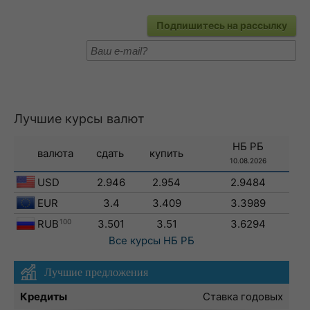
Подпишитесь на рассылку
Лучшие курсы валют
НБ РБ
валюта
сдать
купить
10.08.2026
USD
2.946
2.954
2.9484
EUR
3.4
3.409
3.3989
RUB
100
3.501
3.51
3.6294
Все курсы
НБ РБ
Лучшие предложения
Кредиты
Ставка годовых