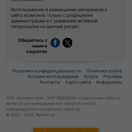
Использование и размещение материалов с
сайта возможно только с разрешения
администрации и с указанием активной
гиперссылки на данный ресурс
Общайтесь с
нами в
соцсетях
Политика конфиденциальности
Политика cookie
Условия использования
Услуги
Реклама
Контакты
Карта сайта
Информеры
ООО «Бенефит бай», УНП 190929444. Содержание сайта не
является рекомендацией или офертой и носит
информационно-справочный характер.
© 2007 – 2026, Benefit.by