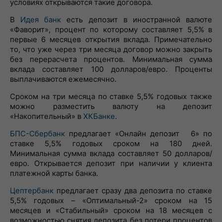
условиях открываются такие договора.
В
Идея банк
есть депозит в иностранной валюте
«Фаворит», процент по которому составляет 5,5% в
первые 6 месяцев открытия вклада. Примечательно
то, что уже через три месяца договор можно закрыть
без перерасчета процентов. Минимальная сумма
вклада составляет 100 долларов/евро. Проценты
выплачиваются ежемесячно.
Сроком на три месяца по ставке 5,5% годовых также
можно разместить валюту на депозит
«Накопительный» в
ХКБанке
.
БПС-Сбербанк
предлагает «Онлайн депозит 6» по
ставке 5,5% годовых сроком на 180 дней.
Минимальная сумма вклада составляет 50 долларов/
евро. Открывается депозит при наличии у клиента
платежной карты банка.
Цептербанк
предлагает сразу два депозита по ставке
5,5% годовых – «Оптимальный-2» сроком на 15
месяцев и «Стабильный» сроком на 18 месяцев с
возможностью снятия депозита без потери процентов