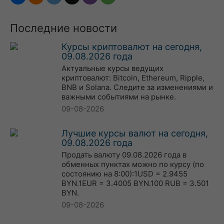
Последние новости
Курсы криптовалют на сегодня,
09.08.2026 года
Актуальные курсы ведущих
криптовалют: Bitcoin, Ethereum, Ripple,
BNB и Solana. Следите за изменениями и
важными событиями на рынке.
09-08-2026
Лучшие курсы валют на сегодня,
09.08.2026 года
Продать валюту 09.08.2026 года в
обменных пунктах можно по курсу (по
состоянию на 8:00):1USD = 2.9455
BYN.1EUR = 3.4005 BYN.100 RUB = 3.501
BYN.
09-08-2026