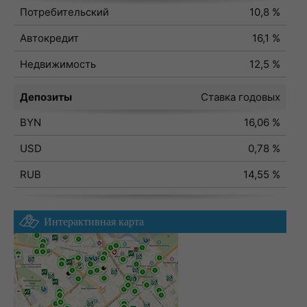
Потребительский
10,8 %
Автокредит
16,1 %
Недвижимость
12,5 %
Депозиты
Ставка годовых
BYN
16,06 %
USD
0,78 %
RUB
14,55 %
Интерактивная карта