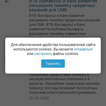
ВТБ (Беларусь) и Банк развития
расширили линейку кредитных
решений для СМБ
ВТБ (Беларусь) и Банк развития
расширили линейку кредитных решений
для СМБ. ВТБ (Беларусь) и Банк
развития Республики Беларусь
расширили линейку совместных
кредитных решений для малого и
среднего бизнеса в сфере туризма.
Для обеспечения удобства пользователей сайта
23-02-2026
используются cookies. Вы можете
отказаться
или
настроить
файлы cookies.
Приорбанк предоставит бизнесу
Принять
6 месяцев бесплатных платежей
в 4 валютах
Приорбанк предоставит бизнесу 6
месяцев бесплатных платежей в 4
валютах. Приорбанк предложил малому
бизнесу полгода безлимит бесплатных
платежей и бесплатноеобслуживание.
19-02-2026