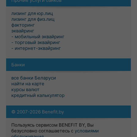
Прочие услуги банков
лизинг для юр.лиц
лизинг для физ.лиц
факторинг
эквайринг
- мобильный эквайринг
- торговый эквайринг
- интернет-эквайринг
Банки
все банки Беларуси
найти на карте
курсы валют
кредитный калькулятор
© 2007-2026 Benefit.by
Пользуясь сервисом BENEFIT BY, Вы
безусловно соглашаетесь с
условиями
обслуживания
.