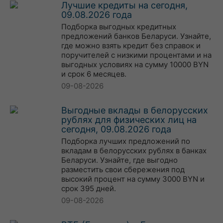
Лучшие кредиты на сегодня,
09.08.2026 года
Подборка выгодных кредитных
предложений банков Беларуси. Узнайте,
где можно взять кредит без справок и
поручителей с низкими процентами и на
выгодных условиях на сумму 10000 BYN
и срок 6 месяцев.
09-08-2026
Выгодные вклады в белорусских
рублях для физических лиц на
сегодня, 09.08.2026 года
Подборка лучших предложений по
вкладам в белорусских рублях в банках
Беларуси. Узнайте, где выгодно
разместить свои сбережения под
высокий процент на сумму 3000 BYN и
срок 395 дней.
09-08-2026