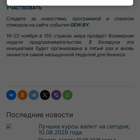
УЧАСТВОВАТЬ
Следите за новостями, программой и списком
спикеров на сайте события
GEW.BY.
16–22 ноября в 150 странах мира пройдет Всемирная
неделя предпринимательства. В Беларуси эта
инициатива будет организована в пятый раз и вновь
окажется самой насыщенной Неделей для бизнеса.
Последние новости
Лучшие курсы валют на сегодня,
10.08.2026 года
Продать валюту 10.08.2026 года в