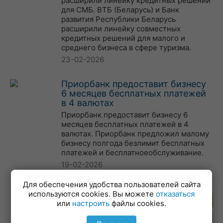
расширили линейку кредитных решений
для СМБ. ВТБ (Беларусь) и Банк
развития Республики Беларусь
расширили линейку совместных
кредитных решений для малого и
среднего бизнеса в сфере туризма.
23-02-2026
Приорбанк предоставит бизнесу
6 месяцев бесплатных платежей
в 4 валютах
Приорбанк предоставит бизнесу 6
месяцев бесплатных платежей в 4
валютах. Приорбанк предложил малому
бизнесу полгода безлимит бесплатных
платежей и бесплатноеобслуживание.
19-02-2026
Для обеспечения удобства пользователей сайта
используются cookies. Вы можете
отказаться
Подпишитесь на рассылку
или
настроить
файлы cookies.