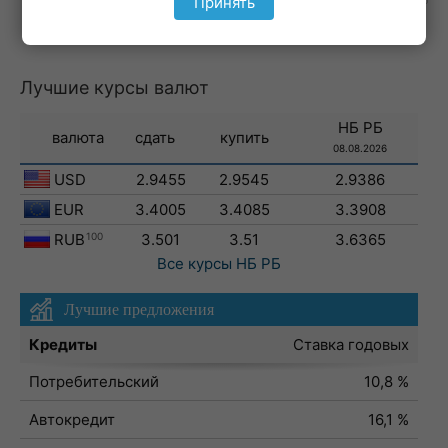
Принять
Лучшие курсы валют
НБ РБ
валюта
сдать
купить
08.08.2026
USD
2.9455
2.9545
2.9386
EUR
3.4005
3.4085
3.3908
RUB
100
3.501
3.51
3.6365
Все курсы
НБ РБ
Лучшие предложения
Кредиты
Ставка годовых
Потребительский
10,8 %
Автокредит
16,1 %