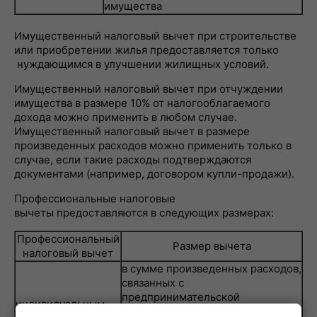
имущества
Имущественный налоговый вычет при строительстве
или приобретении жилья предоставляется только
нуждающимся в улучшении жилищных условий.
Имущественный налоговый вычет при отчуждении
имущества в размере 10% от налогооблагаемого
дохода можно применить в любом случае.
Имущественный налоговый вычет в размере
произведенных расходов можно применить только в
случае, если такие расходы подтверждаются
документами (например, договором купли-продажи).
Профессиональные налоговые
вычеты предоставляются в следующих размерах:
Профессиональный
Размер вычета
налоговый вычет
в сумме произведенных расходов,
связанных с
предпринимательской
индивидуальным
(нотариальной, адвокатской)