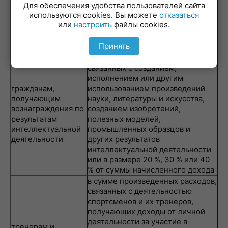
предпринимателям,
Для обеспечения удобства пользователей сайта
деятельностью или в размере 10%
а также нотариусам
используются cookies. Вы можете
отказаться
от суммы подлежащих
и адвокатам
или
настроить
файлы cookies.
налогообложению доходов,
полученных от такой
Принять
деятельности
в сумме произведенных расходов,
связанных с созданием,
исполнением или другим
гражданам,
использованием произведений
получающим
науки, литературы и искусства,
вознаграждения по
созданием изобретений,
результатам
полезных моделей,
интеллектуальной
промышленных образцов и
деятельности
других результатов
интеллектуальной деятельности
или в размере 20 %, 30 % или 40
% от суммы начисленного дохода
в сумме произведенных расходов,
связанных с деятельностью
спортсменов и их тренеров,
получающих доходы от личной
деятельности за участие в
тренерам и