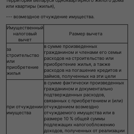
территории Беларуси одноквартирного жилого дома
или квартиры (жилья),
--- возмездное отчуждение имущества.
Имущественный
налоговый
Размер вычета
вычет
в сумме произведенных
за
гражданином и членами его семьи
строительство
расходов на строительство или
или
приобретение жилья, а также
приобретение
расходов на погашение кредитов и
жилья
займов, полученных на эти цели
в сумме фактически произведенных
гражданином и документально
подтвержденных расходов,
связанных с приобретением и (или)
при отчуждении
отчуждением возмездно
имущества
отчуждаемого имущества или в
размере 10 % общей суммы
подлежащих налогообложению
доходов, полученных от реализации