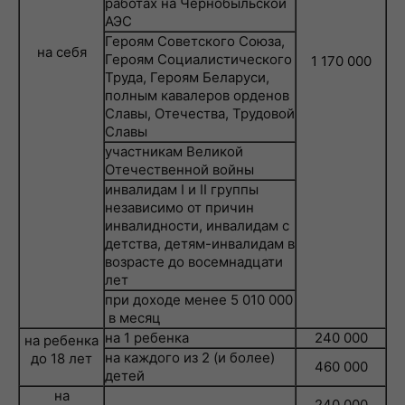
работах на Чернобыльской
АЭС
Героям Советского Союза,
на себя
Героям Социалистического
1 170 000
Труда, Героям Беларуси,
полным кавалеров орденов
Славы, Отечества, Трудовой
Славы
участникам Великой
Отечественной войны
инвалидам I и II группы
независимо от причин
инвалидности, инвалидам с
детства, детям-инвалидам в
возрасте до восемнадцати
лет
при доходе менее 5 010 000
в месяц
на 1 ребенка
240 000
на ребенка
на каждого из 2 (и более)
до 18 лет
460 000
детей
на
240 000