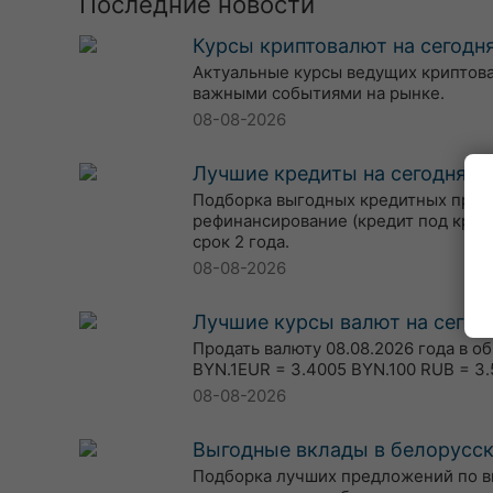
Последние новости
Курсы криптовалют на сегодня
Актуальные курсы ведущих криптовалю
важными событиями на рынке.
08-08-2026
Лучшие кредиты на сегодня, 0
Подборка выгодных кредитных предл
рефинансирование (кредит под кред
срок 2 года.
08-08-2026
Лучшие курсы валют на сегодн
Продать валюту 08.08.2026 года в о
BYN.1EUR = 3.4005 BYN.100 RUB = 3.
08-08-2026
Выгодные вклады в белорусски
Подборка лучших предложений по вкл