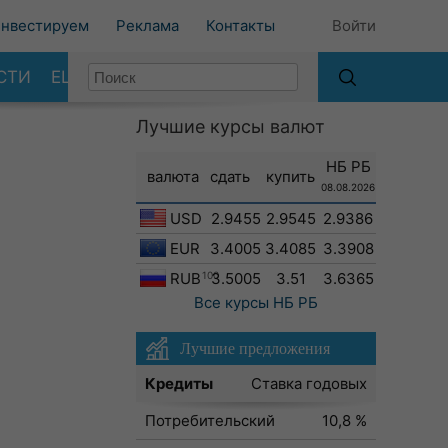
нвестируем
Реклама
Контакты
Войти
СТИ
ЕЩЕ
Лучшие курсы валют
НБ РБ
валюта
сдать
купить
08.08.2026
USD
2.9455
2.9545
2.9386
EUR
3.4005
3.4085
3.3908
RUB
100
3.5005
3.51
3.6365
Все курсы
НБ РБ
Лучшие предложения
Кредиты
Ставка годовых
Потребительский
10,8 %