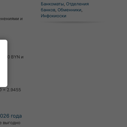
Банкоматы
,
Отделения
банков
,
Обменники
,
Инфокиоски
менениями и
на
 7000 BYN и
D = 2.9455
2026 года
е выгодно