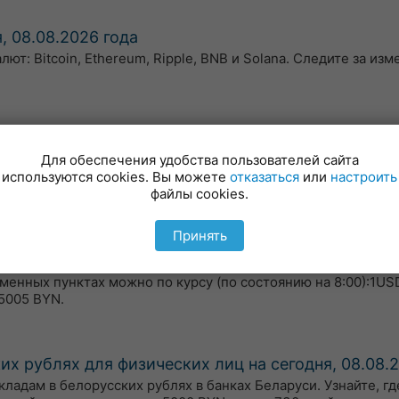
, 08.08.2026 года
т: Bitcoin, Ethereum, Ripple, BNB и Solana. Следите за из
8.08.2026 года
Для обеспечения удобства пользователей сайта
ожений банков Беларуси. Узнайте, где можно взять кредит 
используются cookies. Вы можете
отказаться
или
настроить
ит) с низкими процентами и на выгодных условиях на сумму
файлы cookies.
Принять
я, 08.08.2026 года
бменных пунктах можно по курсу (по состоянию на 8:00):1US
5005 BYN.
х рублях для физических лиц на сегодня, 08.08.
адам в белорусских рублях в банках Беларуси. Узнайте, гд