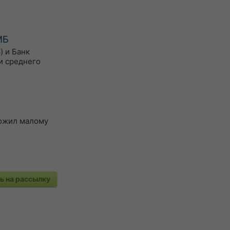
МБ
) и Банк
и среднего
ложил малому
 на рассылку