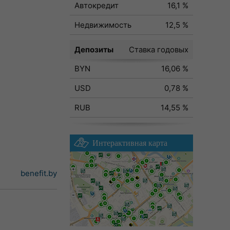
Автокредит
16,1 %
Недвижимость
12,5 %
Депозиты
Ставка годовых
BYN
16,06 %
USD
0,78 %
RUB
14,55 %
Интерактивная карта
benefit.by