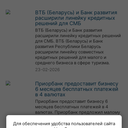
ВТБ (Беларусь) и Банк развития
расширили линейку кредитных
решений для СМБ
ВТБ (Беларусь) и Банк развития
расширили линейку кредитных решений
для СМБ. ВТБ (Беларусь) и Банк
развития Республики Беларусь
расширили линейку совместных
кредитных решений для малого и
среднего бизнеса в сфере туризма.
23-02-2026
Приорбанк предоставит бизнесу
6 месяцев бесплатных платежей
в 4 валютах
Приорбанк предоставит бизнесу 6
месяцев бесплатных платежей в 4
валютах. Приорбанк предложил малому
бизнесу полгода безлимит бесплатных
платежей и бесплатноеобслуживание.
Для обеспечения удобства пользователей сайта