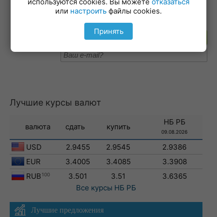
используются cookies. Вы можете
отказаться
19-02-2026
или
настроить
файлы cookies.
Принять
Подпишитесь на рассылку
Лучшие курсы валют
НБ РБ
валюта
сдать
купить
09.08.2026
USD
2.9455
2.9545
2.9386
EUR
3.4005
3.4085
3.3908
RUB
100
3.501
3.51
3.6365
Все курсы
НБ РБ
Лучшие предложения