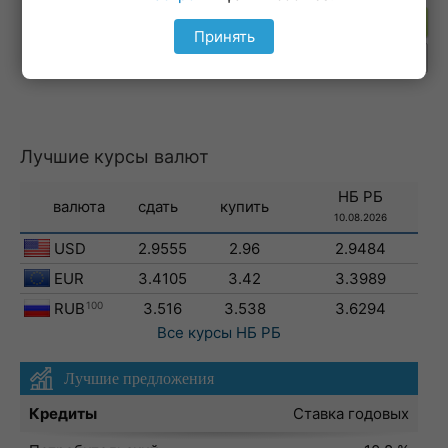
Подпишитесь на рассылку
Принять
Лучшие курсы валют
НБ РБ
валюта
сдать
купить
10.08.2026
USD
2.9555
2.96
2.9484
EUR
3.4105
3.42
3.3989
RUB
100
3.516
3.538
3.6294
Все курсы
НБ РБ
Лучшие предложения
Кредиты
Ставка годовых