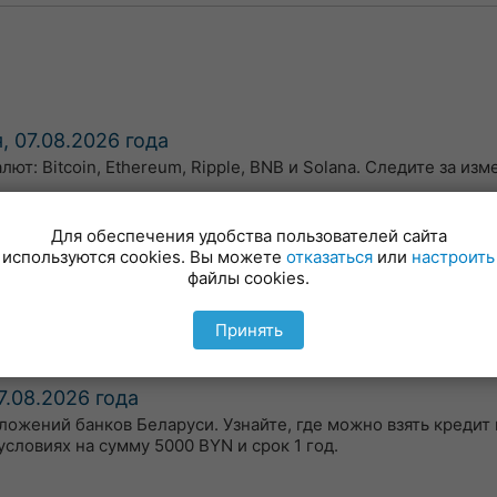
, 07.08.2026 года
т: Bitcoin, Ethereum, Ripple, BNB и Solana. Следите за из
Для обеспечения удобства пользователей сайта
используются cookies. Вы можете
отказаться
или
настроить
я, 07.08.2026 года
файлы cookies.
бменных пунктах можно по курсу (по состоянию на 8:00):1USD
15 BYN.
Принять
7.08.2026 года
ожений банков Беларуси. Узнайте, где можно взять кредит
словиях на сумму 5000 BYN и срок 1 год.