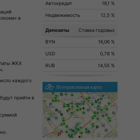
Автокредит
16,1 %
заций
Недвижимость
12,5 %
лкома» в
Депозиты
Ставка годовых
BYN
16,06 %
USD
0,78 %
платы ЖКХ
RUB
14,55 %
н.
число каждого
Интерактивная карта
будут прийти в
 суммой
но.