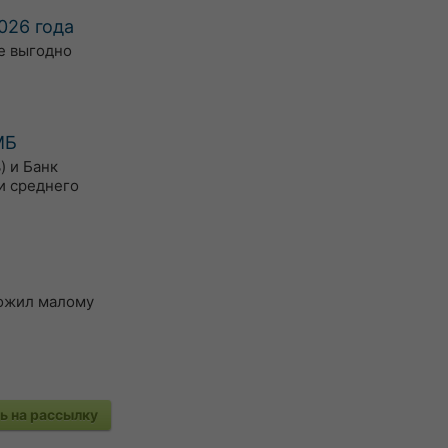
026 года
е выгодно
МБ
) и Банк
и среднего
ложил малому
 на рассылку