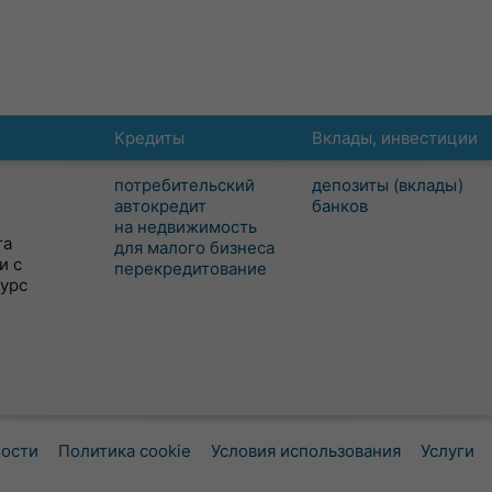
Кредиты
Вклады, инвестиции
потребительский
депозиты (вклады)
автокредит
банков
на недвижимость
та
для малого бизнеса
и с
перекредитование
сурс
ности
Политика cookie
Условия использования
Услуги