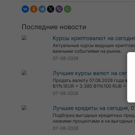
Последние новости
Курсы криптовалют на сегодня
Актуальные курсы ведущих криптовалю
важными событиями на рынке.
07-08-2026
Лучшие курсы валют на сегодн
Продать валюту 07.08.2026 года в о
BYN.1EUR = 3.385 BYN.100 RUB = 3.5
07-08-2026
Лучшие кредиты на сегодня, 0
Подборка выгодных кредитных предл
низкими процентами и на выгодных у
07-08-2026