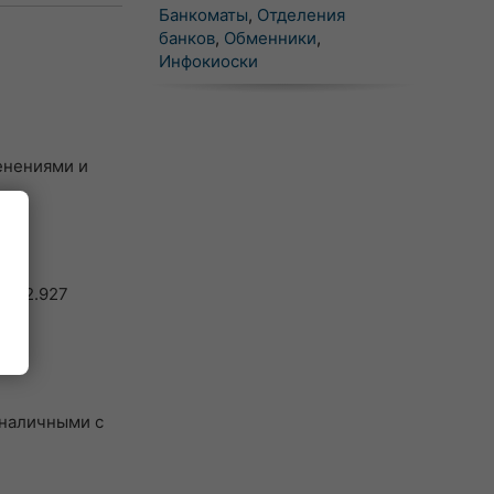
Банкоматы
,
Отделения
банков
,
Обменники
,
Инфокиоски
менениями и
 = 2.927
 наличными с