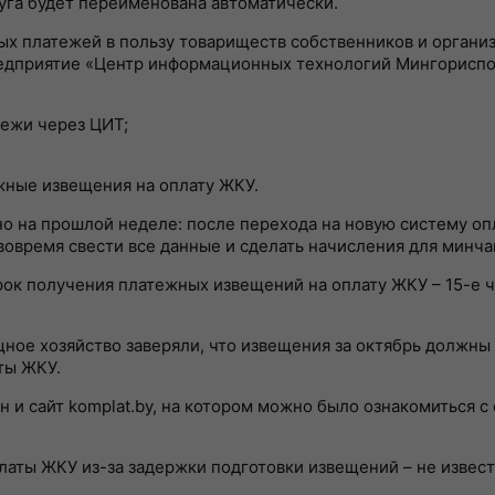
уга будет переименована автоматически.
ых платежей в пользу товариществ собственников и органи
едприятие «Центр информационных технологий Мингориспо
тежи через ЦИТ;
жные извещения на оплату ЖКУ.
но на прошлой неделе: после перехода на новую систему о
овремя свести все данные и сделать начисления для минча
рок получения платежных извещений на оплату ЖКУ – 15-е 
ое хозяйство заверяли, что извещения за октябрь должны 
аты ЖКУ.
 и сайт komplat.by, на котором можно было ознакомиться с
латы ЖКУ из-за задержки подготовки извещений – не извест