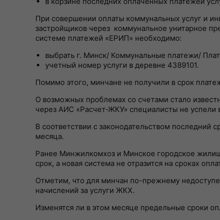
в корзине последних оплаченных платежей усл
При совершении оплаты коммунальных услуг и ин
застройщиков через коммунальное унитарное пр
системе платежей «ЕРИП» необходимо:
выбрать г. Минск/ Коммунальные платежи/ Пла
учетный номер услуги в деревне 4389101.
Помимо этого, минчане не получили в срок плате
О возможных проблемах со счетами стало извест
через АИС «Расчет-ЖКУ» специалисты не успели в
В соответствии с законодательством последний с
месяца.
Ранее Минжилкомхоз и Минское городское жилищн
срок, а новая система не отразится на сроках опл
Отметим, что для минчан по-прежнему недоступен
начислений за услуги ЖКХ.
Изменятся ли в этом месяце предельные сроки оп