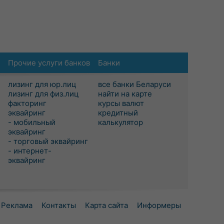
Прочие услуги банков
Банки
лизинг для юр.лиц
все банки Беларуси
лизинг для физ.лиц
найти на карте
факторинг
курсы валют
эквайринг
кредитный
- мобильный
калькулятор
эквайринг
- торговый эквайринг
- интернет-
эквайринг
Реклама
Контакты
Карта сайта
Информеры