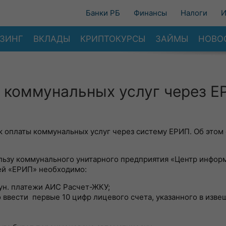
Банки РБ
Финансы
Налоги
И
ЗИНГ
ВКЛАДЫ
КРИПТОКУРСЫ
ЗАЙМЫ
НОВО
 коммунальных услуг через 
ок оплаты коммунальных услуг через систему ЕРИП. Об это
льзу коммунального унитарного предприятия «Центр инфо
ей «ЕРИП» необходимо:
ун. платежи АИС Расчет-ЖКУ;
 ввести первые 10 цифр лицевого счета, указанного в изве