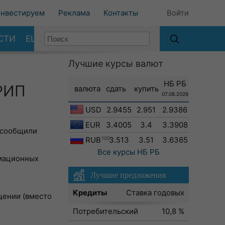
нвестируем
Реклама
Контакты
Войти
СТИ
ЕЩЕ
Лучшие курсы валют
НБ РБ
ЕРИП
валюта
сдать
купить
07.08.2026
USD
2.9455
2.951
2.9386
EUR
3.4005
3.4
3.3908
м сообщили
RUB
100
3.513
3.51
3.6365
Все курсы
НБ РБ
рмационных
Лучшие предложения
Кредиты
Ставка годовых
щении (вместо
Потребительский
10,8 %