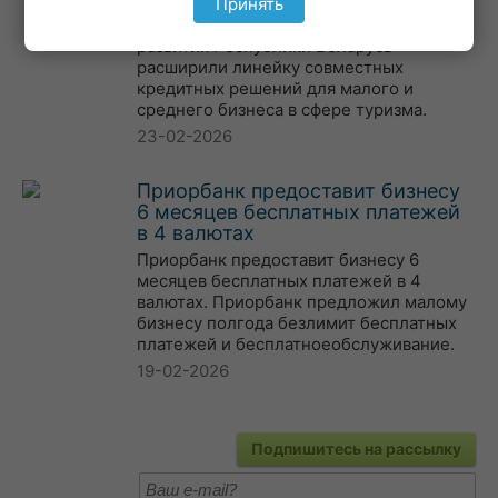
расширили линейку кредитных решений
Принять
для СМБ. ВТБ (Беларусь) и Банк
развития Республики Беларусь
расширили линейку совместных
кредитных решений для малого и
среднего бизнеса в сфере туризма.
23-02-2026
Приорбанк предоставит бизнесу
6 месяцев бесплатных платежей
в 4 валютах
Приорбанк предоставит бизнесу 6
месяцев бесплатных платежей в 4
валютах. Приорбанк предложил малому
бизнесу полгода безлимит бесплатных
платежей и бесплатноеобслуживание.
19-02-2026
Подпишитесь на рассылку