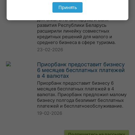
решений для СМБ
Принять
ВТБ (Беларусь) и Банк развития
расширили линейку кредитных решений
для СМБ. ВТБ (Беларусь) и Банк
развития Республики Беларусь
расширили линейку совместных
кредитных решений для малого и
среднего бизнеса в сфере туризма.
23-02-2026
Приорбанк предоставит бизнесу
6 месяцев бесплатных платежей
в 4 валютах
Приорбанк предоставит бизнесу 6
месяцев бесплатных платежей в 4
валютах. Приорбанк предложил малому
бизнесу полгода безлимит бесплатных
платежей и бесплатноеобслуживание.
19-02-2026
Подпишитесь на рассылку