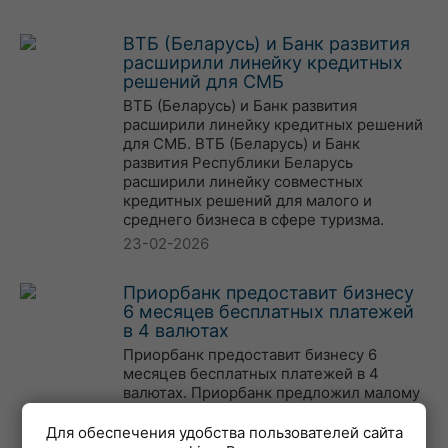
ВТБ (Беларусь) и Банк развития
расширили линейку кредитных
решений для СМБ
ВТБ (Беларусь) и Банк развития
расширили линейку кредитных решений
для СМБ. ВТБ (Беларусь) и Банк
развития Республики Беларусь
расширили линейку совместных
кредитных решений для малого и
среднего бизнеса в сфере туризма.
23-02-2026
Приорбанк предоставит бизнесу
6 месяцев бесплатных платежей
в 4 валютах
Приорбанк предоставит бизнесу 6
месяцев бесплатных платежей в 4
валютах. Приорбанк предложил малому
бизнесу полгода безлимит бесплатных
платежей и бесплатноеобслуживание.
Для обеспечения удобства пользователей сайта