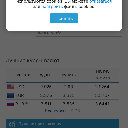
используются cookies. Вы можете
отказаться
19-02-2026
или
настроить
файлы cookies.
Принять
Подпишитесь на рассылку
Лучшие курсы валют
НБ РБ
валюта
сдать
купить
06.08.2026
USD
2.925
2.93
2.9264
EUR
3.375
3.375
3.3767
RUB
100
3.511
3.535
3.6441
Все курсы
НБ РБ
Лучшие предложения