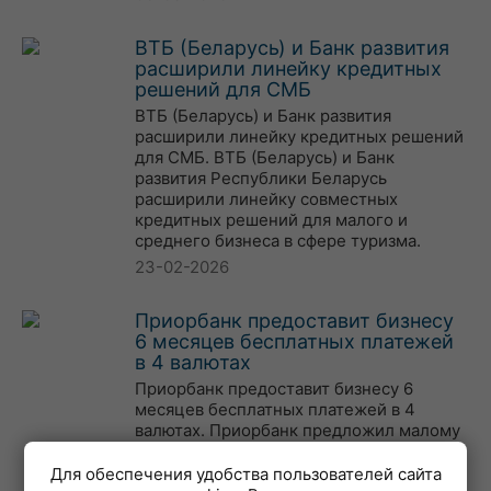
ВТБ (Беларусь) и Банк развития
расширили линейку кредитных
решений для СМБ
ВТБ (Беларусь) и Банк развития
расширили линейку кредитных решений
для СМБ. ВТБ (Беларусь) и Банк
развития Республики Беларусь
расширили линейку совместных
кредитных решений для малого и
среднего бизнеса в сфере туризма.
23-02-2026
Приорбанк предоставит бизнесу
6 месяцев бесплатных платежей
в 4 валютах
Приорбанк предоставит бизнесу 6
месяцев бесплатных платежей в 4
валютах. Приорбанк предложил малому
бизнесу полгода безлимит бесплатных
платежей и бесплатноеобслуживание.
Для обеспечения удобства пользователей сайта