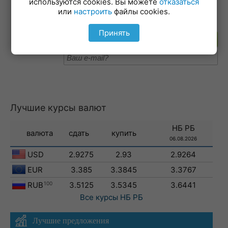
используются cookies. Вы можете
отказаться
19-02-2026
или
настроить
файлы cookies.
Принять
Подпишитесь на рассылку
Лучшие курсы валют
НБ РБ
валюта
сдать
купить
06.08.2026
USD
2.9275
2.93
2.9264
EUR
3.385
3.3845
3.3767
RUB
100
3.5125
3.5345
3.6441
Все курсы
НБ РБ
Лучшие предложения