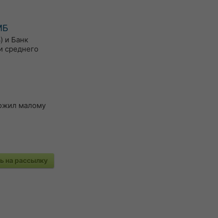
МБ
) и Банк
и среднего
ложил малому
 на рассылку