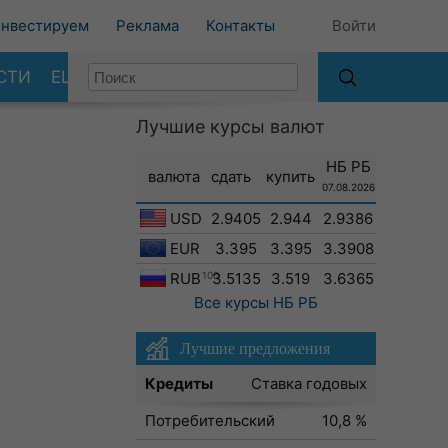
нвестируем
Реклама
Контакты
Войти
СТИ
ЕЩЕ
Лучшие курсы валют
НБ РБ
валюта
сдать
купить
07.08.2026
USD
2.9405
2.944
2.9386
EUR
3.395
3.395
3.3908
RUB
100
3.5135
3.519
3.6365
Все курсы
НБ РБ
Лучшие предложения
Кредиты
Ставка годовых
Потребительский
10,8 %