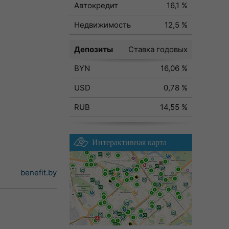
Автокредит
16,1 %
Недвижимость
12,5 %
Депозиты
Ставка годовых
BYN
16,06 %
USD
0,78 %
RUB
14,55 %
Интерактивная карта
benefit.by