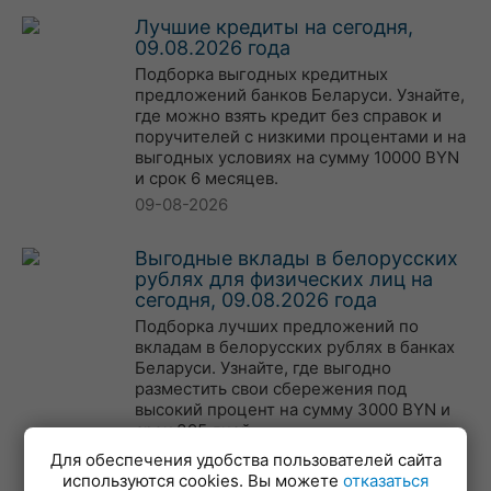
Лучшие кредиты на сегодня,
09.08.2026 года
Подборка выгодных кредитных
предложений банков Беларуси. Узнайте,
где можно взять кредит без справок и
поручителей с низкими процентами и на
выгодных условиях на сумму 10000 BYN
и срок 6 месяцев.
09-08-2026
Выгодные вклады в белорусских
рублях для физических лиц на
сегодня, 09.08.2026 года
Подборка лучших предложений по
вкладам в белорусских рублях в банках
Беларуси. Узнайте, где выгодно
разместить свои сбережения под
высокий процент на сумму 3000 BYN и
срок 395 дней.
09-08-2026
Для обеспечения удобства пользователей сайта
используются cookies. Вы можете
отказаться