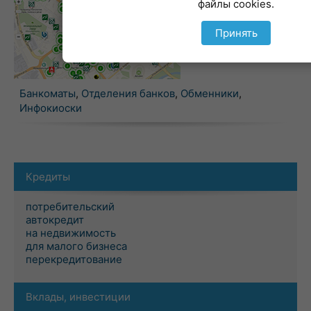
файлы cookies.
Принять
Банкоматы
,
Отделения банков
,
Обменники
,
Инфокиоски
Кредиты
потребительский
автокредит
на недвижимость
для малого бизнеса
перекредитование
Вклады, инвестиции