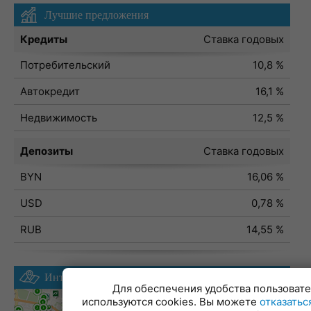
Лучшие предложения
Кредиты
Ставка годовых
Потребительский
10,8 %
Автокредит
16,1 %
Недвижимость
12,5 %
Депозиты
Ставка годовых
BYN
16,06 %
USD
0,78 %
RUB
14,55 %
Интерактивная карта
Для обеспечения удобства пользовате
используются cookies. Вы можете
отказатьс