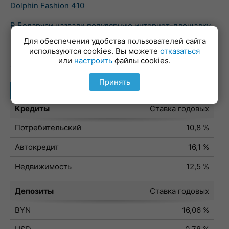
Dolphin Fashion 410
В Беларуси назвали популярную интернет-площадку
недвижимости
Для обеспечения удобства пользователей сайта
используются cookies. Вы можете
отказаться
На гольф-поле под Минском открыли бесплатную
или
настроить
файлы cookies.
лыжную трассу
Принять
Лучшие предложения
Кредиты
Ставка годовых
Потребительский
10,8 %
Автокредит
16,1 %
Недвижимость
12,5 %
Депозиты
Ставка годовых
BYN
16,06 %