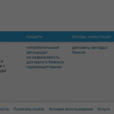
Кредиты
Вклады, инвестиции
потребительский
депозиты (вклады)
автокредит
банков
на недвижимость
та
для малого бизнеса
и с
перекредитование
сурс
ности
Политика cookie
Условия использования
Услуги