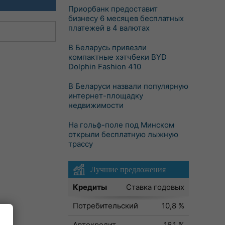
Приорбанк предоставит
бизнесу 6 месяцев бесплатных
платежей в 4 валютах
В Беларусь привезли
компактные хэтчбеки BYD
Dolphin Fashion 410
В Беларуси назвали популярную
интернет-площадку
недвижимости
На гольф-поле под Минском
открыли бесплатную лыжную
трассу
Лучшие предложения
Кредиты
Ставка годовых
Потребительский
10,8 %
Автокредит
16,1 %