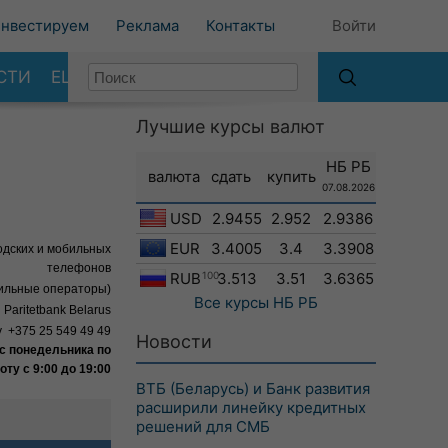
нвестируем
Реклама
Контакты
Войти
СТИ
ЕЩЕ
Лучшие курсы валют
НБ РБ
валюта
сдать
купить
07.08.2026
USD
2.9455
2.952
2.9386
EUR
3.4005
3.4
3.3908
одских и мобильных
телефонов
RUB
100
3.513
3.51
3.6365
бильные операторы)
Все курсы
НБ РБ
 Paritetbank Belarus
у +375 25 549 49 49
Новости
 с понедельника по
оту с 9:00 до 19:00
ВТБ (Беларусь) и Банк развития
расширили линейку кредитных
решений для СМБ