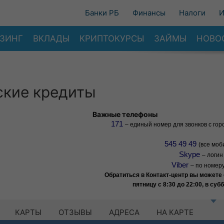
Банки РБ
Финансы
Налоги
И
ЗИНГ
ВКЛАДЫ
КРИПТОКУРСЫ
ЗАЙМЫ
НОВО
ьские кредиты
Важные телефоны
171
– единый номер для звонков с гор
545 49 49
(все мо
Skype
– логин
Viber
– по номер
Обратиться в Контакт-центр вы можете
пятницу с 8:30 до 22:00, в субб
КАРТЫ
ОТЗЫВЫ
АДРЕСА
НА КАРТЕ