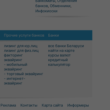
Банкоматы
,
Отделения
банков
,
Обменники
,
Инфокиоски
Прочие услуги банков
Банки
лизинг для юр.лиц
все банки Беларуси
лизинг для физ.лиц
найти на карте
факторинг
курсы валют
эквайринг
кредитный
- мобильный
калькулятор
эквайринг
- торговый эквайринг
- интернет-
эквайринг
Реклама
Контакты
Карта сайта
Информеры