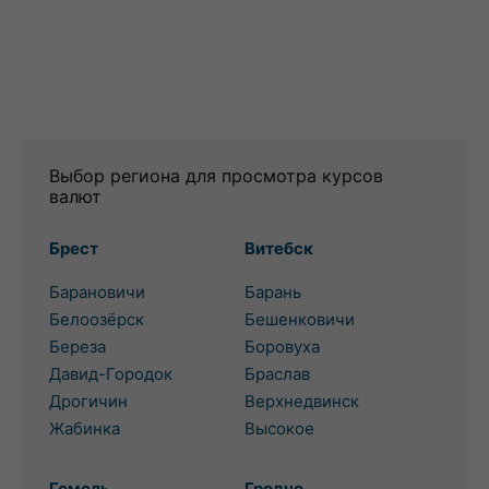
Выбор региона для просмотра курсов
валют
Брест
Витебск
Барановичи
Барань
Белоозёрск
Бешенковичи
Береза
Боровуха
Давид-Городок
Браслав
Дрогичин
Верхнедвинск
Жабинка
Высокое
Гомель
Гродно