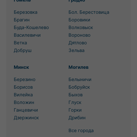
Березовка
Бол. Берестовица
Брагин
Боровики
Буда-Кошелево
Волковыск
Василевичи
Вороново
Ветка
Дятлово
Добруш
Зельва
Минск
Могилев
Березино
Белыничи
Борисов
Бобруйск
Вилейка
Быхов
Воложин
Глуск
Ганцевичи
Горки
Дзержинск
Дрибин
Все города