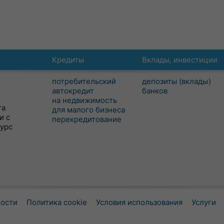
Кредиты
Вклады, инвестиции
потребительский
депозиты (вклады)
автокредит
банков
на недвижимость
та
для малого бизнеса
и с
перекредитование
сурс
ности
Политика cookie
Условия использования
Услуги