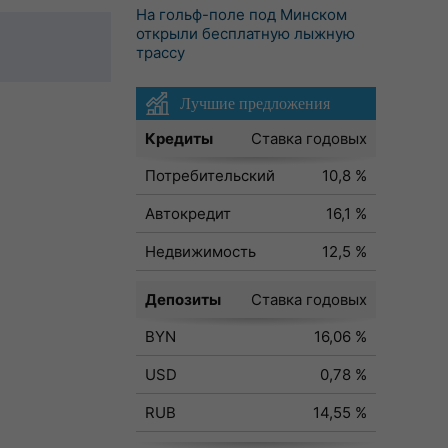
На гольф-поле под Минском
открыли бесплатную лыжную
трассу
Лучшие предложения
Кредиты
Ставка годовых
Потребительский
10,8 %
Автокредит
16,1 %
Недвижимость
12,5 %
Депозиты
Ставка годовых
BYN
16,06 %
USD
0,78 %
RUB
14,55 %