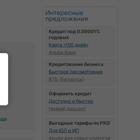
Интересные
предложения
Кредит под 0.00001%
годовых
Карта «100 дней»
Альфа-Банк
Кредитование бизнеса
в
Быстрое рассмотрение
чи
ВТБ (Беларусь)
к
Оформить кредит
Доступно и быстро
Низкий процент
ода
Выгодные тарифы по РКО
Для ЮЛ и ИП
Акции для новых клиентов