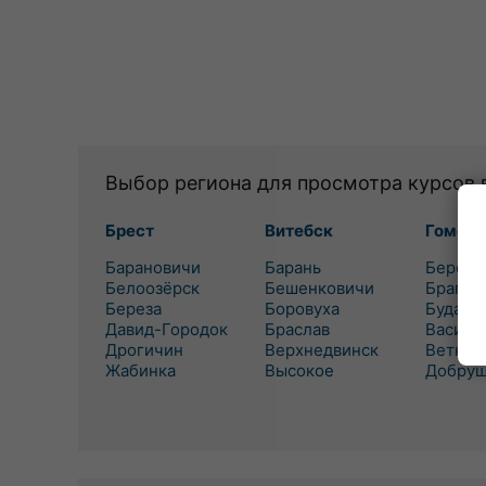
Выбор региона для просмотра курсов 
Брест
Витебск
Гомель
Барановичи
Барань
Березо
Белоозёрск
Бешенковичи
Брагин
Береза
Боровуха
Буда-К
Давид-Городок
Браслав
Василе
Дрогичин
Верхнедвинск
Ветка
Жабинка
Высокое
Добру