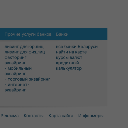
Прочие услуги банков
Банки
лизинг для юр.лиц
все банки Беларуси
лизинг для физ.лиц
найти на карте
факторинг
курсы валют
эквайринг
кредитный
- мобильный
калькулятор
эквайринг
- торговый эквайринг
- интернет-
эквайринг
Реклама
Контакты
Карта сайта
Информеры