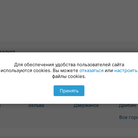
валют
Для обеспечения удобства пользователей сайта
Гродно
Минск
Могиле
используются cookies. Вы можете
отказаться
или
настроить
вка
Бол. Берестовица
Березино
Белыни
файлы cookies.
Боровики
Борисов
Бобруйс
ошелево
Волковыск
Вилейка
Быхов
Принять
вичи
Вороново
Воложин
Глуск
Дятлово
Ганцевичи
Горки
ш
Зельва
Дзержинск
Дрибин
Все гор