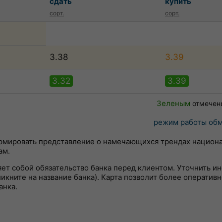
сдать
купить
сорт.
сорт.
3.38
3.39
3.32
3.39
Зеленым
отмечен
режим работы обм
ормировать представление о намечающихся трендах национ
ам.
яет собой обязательство банка перед клиентом. Уточнить 
кните на название банка). Карта позволит более оперативн
анка.