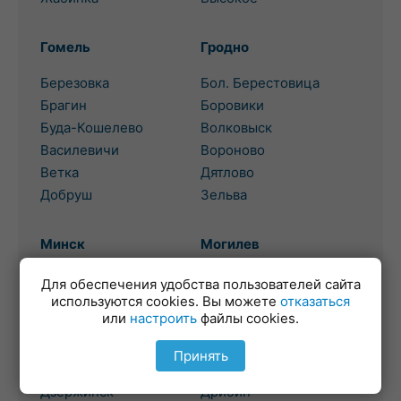
Гомель
Гродно
Березовка
Бол. Берестовица
Брагин
Боровики
Буда-Кошелево
Волковыск
Василевичи
Вороново
Ветка
Дятлово
Добруш
Зельва
Минск
Могилев
Березино
Белыничи
Для обеспечения удобства пользователей сайта
используются cookies. Вы можете
отказаться
Борисов
Бобруйск
или
настроить
файлы cookies.
Вилейка
Быхов
Воложин
Глуск
Принять
Ганцевичи
Горки
Дзержинск
Дрибин