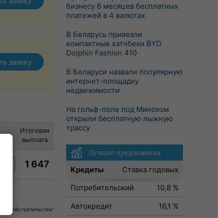
ть заявку
бизнесу 6 месяцев бесплатных
платежей в 4 валютах
В Беларусь привезли
компактные хэтчбеки BYD
Dolphin Fashion 410
ть заявку
В Беларуси назвали популярную
интернет-площадку
недвижимости
На гольф-поле под Минском
открыли бесплатную лыжную
трассу
Итоговая
выплата
Лучшие предложения
1 647
ку
Кредиты
Ставка годовых
Потребительский
10,8 %
Автокредит
16,1 %
собые обстоятельства"