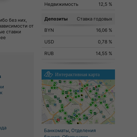
Недвижимость
12,5 %
Депозиты
Ставка годовых
бо без них,
зависимости от
BYN
16,06 %
ые ставки
лее
USD
0,78 %
RUB
14,55 %
Интерактивная карта
в
чи
к
ода
Банкоматы
,
Отделения
банков
,
Обменники
,