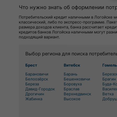
Что нужно знать об оформлении пот
Потребительский кредит наличными в Логойске мо
классический, либо по экспресс-программе. Паке
размера доходов клиента, банка рассчитает креди
кредитов банков Логойска наличными могут разни
подходящий вариант.
Выбор региона для поиска потребител
Брест
Витебск
Гомель
Барановичи
Барань
Березо
Белоозёрск
Бешенковичи
Брагин
Береза
Боровуха
Буда-К
Давид-Городок
Браслав
Василе
Дрогичин
Верхнедвинск
Ветка
Жабинка
Высокое
Добру