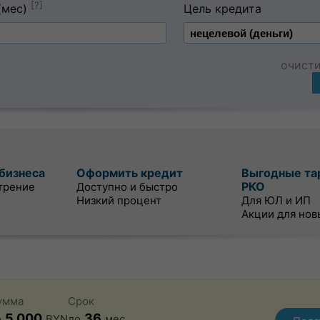
[?]
(мес)
Цель кредита
очист
бизнеса
Оформить кредит
Выгодные та
РКО
трение
Доступно и быстро
Низкий процент
Для ЮЛ и ИП
Акции для нов
умма
Срок
5 000
36
о
BYN
до
мес