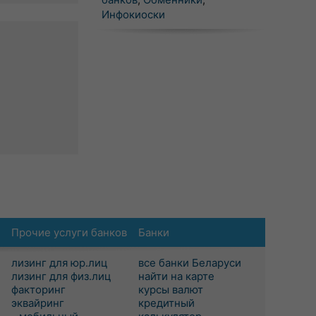
Инфокиоски
Прочие услуги банков
Банки
лизинг для юр.лиц
все банки Беларуси
лизинг для физ.лиц
найти на карте
факторинг
курсы валют
эквайринг
кредитный