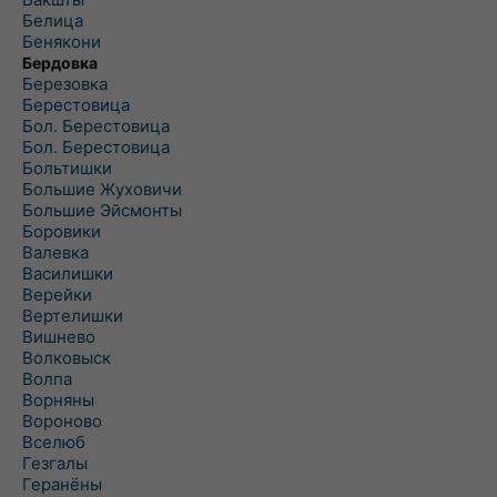
Белица
Бенякони
Бердовка
Березовка
Берестовица
Бол. Берестовица
Бол. Берестовица
Больтишки
Большие Жуховичи
Большие Эйсмонты
Боровики
Валевка
Василишки
Верейки
Вертелишки
Вишнево
Волковыск
Волпа
Ворняны
Вороново
Вселюб
Гезгалы
Геранёны