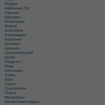
Индура
Каменный Лог
Каролин
Квасовка
Кемелишки
Ковали
Козловичи
Козловщина
Кореличи
Котловка
Красное
Красносельский
Крево
Лаздуны 1
Лида
Липнишки
Лойки
Луки
Лунно
Луцковляны
Любча
Макаровцы
Малая Берестовица