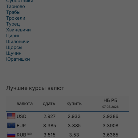
Субботники
Тарново
Трабы
Трокели
Турец
Хвиневичи
Цирин
Шиловичи
Щорсы
Щучин
Юратишки
Лучшие курсы валют
НБ РБ
валюта
сдать
купить
07.08.2026
USD
2.927
2.933
2.9386
EUR
3.385
3.385
3.3908
RUB
100
3.515
3.53
3.6365