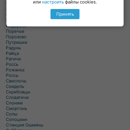
или
настроить
файлы cookies.
Погородно
Пограничный
Принять
Подлабенье
Подольцы
Подороск
Поречье
Порозово
Путришки
Радунь
Райца
Ратичи
Роcсь
Рожанка
Россь
Свислочь
Скидель
Скрибовцы
Словатичи
Слоним
Сморгонь
Солы
Сопоцкин
Станция Ошмяны