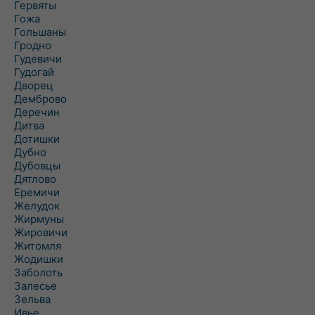
Гервяты
Гожа
Гольшаны
Гродно
Гудевичи
Гудогай
Дворец
Демброво
Деречин
Дитва
Дотишки
Дубно
Дубовцы
Дятлово
Еремичи
Желудок
Жирмуны
Жировичи
Житомля
Жодишки
Заболоть
Залесье
Зельва
Ивье