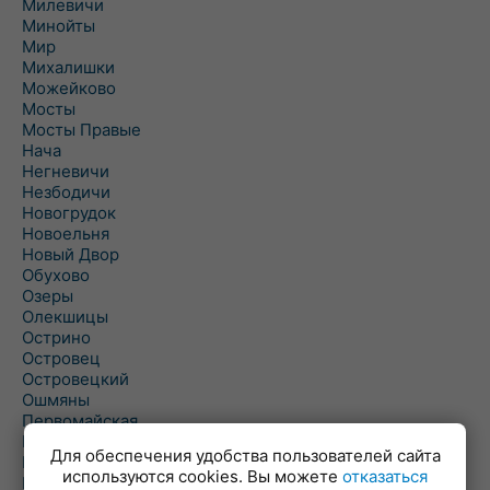
Милевичи
Минойты
Мир
Михалишки
Можейково
Мосты
Мосты Правые
Нача
Негневичи
Незбодичи
Новогрудок
Новоельня
Новый Двор
Обухово
Озеры
Олекшицы
Острино
Островец
Островецкий
Ошмяны
Первомайская
Первомайский
Для обеспечения удобства пользователей сайта
Пески
используются cookies. Вы можете
отказаться
Петревичи