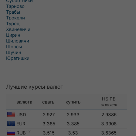
Субботники
Тарново
Трабы
Трокели
Турец
Хвиневичи
Цирин
Шиловичи
Щорсы
Щучин
Юратишки
Лучшие курсы валют
НБ РБ
валюта
сдать
купить
07.08.2026
USD
2.927
2.933
2.9386
EUR
3.385
3.385
3.3908
RUB
100
3.515
3.53
3.6365