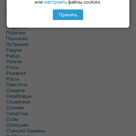
или
настроить
файлы cookies.
Погородно
Пограничный
Принять
Подлабенье
Подольцы
Подороск
Поречье
Порозово
Путришки
Радунь
Райца
Ратичи
Роcсь
Рожанка
Россь
Свислочь
Скидель
Скрибовцы
Словатичи
Слоним
Сморгонь
Солы
Сопоцкин
Станция Ошмяны