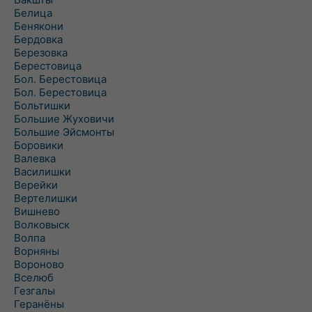
Белица
Бенякони
Бердовка
Березовка
Берестовица
Бол. Берестовица
Бол. Берестовица
Больтишки
Большие Жуховичи
Большие Эйсмонты
Боровики
Валевка
Василишки
Верейки
Вертелишки
Вишнево
Волковыск
Волпа
Ворняны
Вороново
Вселюб
Гезгалы
Геранёны