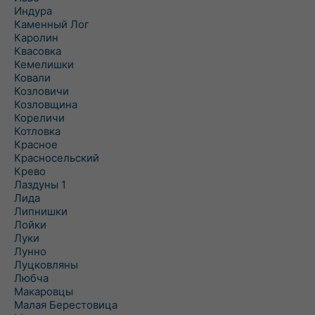
Индура
Каменный Лог
Каролин
Квасовка
Кемелишки
Ковали
Козловичи
Козловщина
Кореличи
Котловка
Красное
Красносельский
Крево
Лаздуны 1
Лида
Липнишки
Лойки
Луки
Лунно
Луцковляны
Любча
Макаровцы
Малая Берестовица