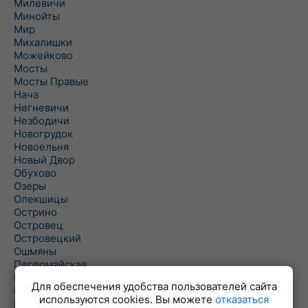
Милевичи
Минойты
Мир
Михалишки
Можейково
Мосты
Мосты Правые
Нача
Негневичи
Незбодичи
Новогрудок
Новоельня
Новый Двор
Обухово
Озеры
Олекшицы
Острино
Островец
Островецкий
Ошмяны
Первомайская
Первомайский
Для обеспечения удобства пользователей сайта
Пески
используются cookies. Вы можете
отказаться
Петревичи