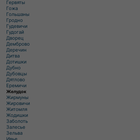
Гервяты
Гожа
Гольшаны
Гродно
Гудевичи
Гудогай
Дворец
Демброво
Деречин
Дитва
Дотишки
Дубно
Дубовцы
Дятлово
Еремичи
Желудок
Жирмуны
Жировичи
Житомля
Жодишки
Заболоть
Залесье
Зельва
Ивье