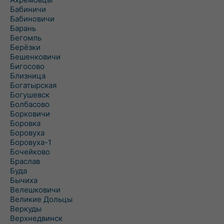
Бабиничи
Бабиновичи
Барань
Бегомль
Берёзки
Бешенковичи
Бигосово
Близница
Богатырская
Богушевск
Болбасово
Борковичи
Боровка
Боровуха
Боровуха-1
Бочейково
Браслав
Буда
Бычиха
Велешковичи
Великие Дольцы
Веркуды
Верхнедвинск