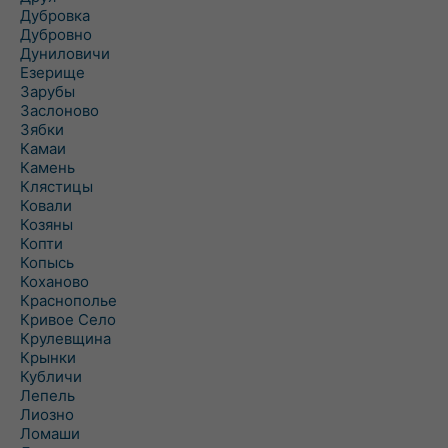
Дубровка
Дубровно
Дуниловичи
Езерище
Зарубы
Заслоново
Зябки
Камаи
Камень
Клястицы
Ковали
Козяны
Копти
Копысь
Коханово
Краснополье
Кривое Село
Крулевщина
Крынки
Кубличи
Лепель
Лиозно
Ломаши