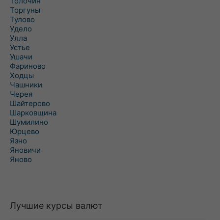
Толочин
Торгуны
Тулово
Удело
Улла
Устье
Ушачи
Фариново
Ходцы
Чашники
Черея
Шайтерово
Шарковщина
Шумилино
Юрцево
Язно
Яновичи
Яново
Лучшие курсы валют