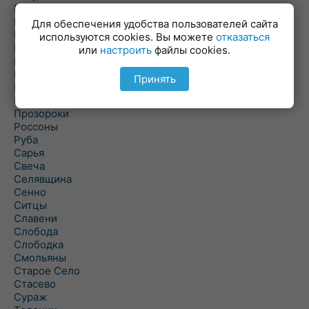
Пальминка
Парафьяново
Для обеспечения удобства пользователей сайта
Плисса
используются cookies. Вы можете
отказаться
Повятье
или
настроить
файлы cookies.
Погоща
Подсвилье
Принять
Полоцк
Поставы
Прозороки
Россоны
Руба
Сарья
Свеча
Селявщина
Сенно
Ситцы
Славени
Слобода
Слободка
Смольяны
Старое Село
Стасево
Сураж