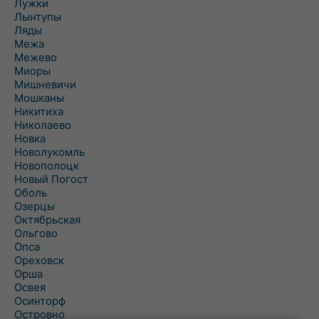
Лужки
Лынтупы
Ляды
Межа
Межево
Миоры
Мишневичи
Мошканы
Никитиха
Николаево
Новка
Новолукомль
Новополоцк
Новый Погост
Оболь
Озерцы
Октябрьская
Ольгово
Опса
Ореховск
Орша
Освея
Осинторф
Островно