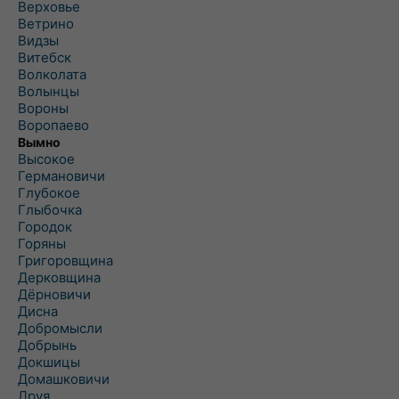
Верховье
Ветрино
Видзы
Витебск
Волколата
Волынцы
Вороны
Воропаево
Вымно
Высокое
Германовичи
Глубокое
Глыбочка
Городок
Горяны
Григоровщина
Дерковщина
Дёрновичи
Дисна
Добромысли
Добрынь
Докшицы
Домашковичи
Друя