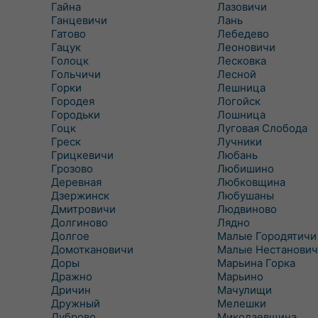
Гайна
Лазовичи
Ганцевичи
Лань
Гатово
Лебедево
Гацук
Леоновичи
Голоцк
Лесковка
Гольчичи
Лесной
Горки
Лешница
Городея
Логойск
Городьки
Лошница
Гоцк
Луговая Слобода
Греск
Лучники
Грицкевичи
Любань
Грозово
Любишино
Деревная
Любковщина
Дзержинск
Любушаны
Дмитровичи
Людвиново
Долгиново
Лядно
Долгое
Малые Городятичи
Домоткановичи
Малые Нестанович
Доры
Марьина Горка
Дражно
Марьино
Дричин
Мачулищи
Дружный
Мелешки
Дуброво
Миколаевщина