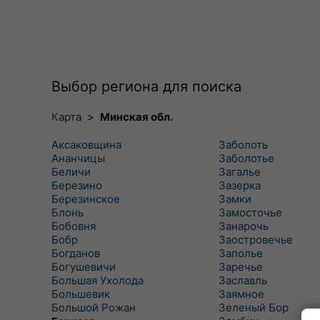
Выбор региона для поиска
Карта
>
Минская обл.
Аксаковщина
Заболоть
Ананчицы
Заболотье
Беличи
Загалье
Березино
Зазерка
Березинское
Замки
Блонь
Замосточье
Бобовня
Занарочь
Бобр
Заостровечье
Богданов
Заполье
Богушевичи
Заречье
Большая Ухолода
Заславль
Большевик
Заямное
Большой Рожан
Зеленый Бор