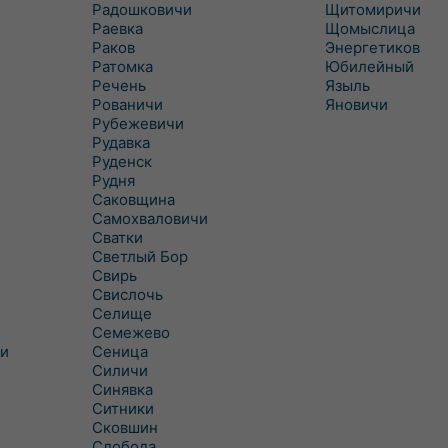
Радошковичи
Щитомиричи
Раевка
Щомыслица
Раков
Энергетиков
Ратомка
Юбилейный
Речень
Языль
Рованичи
Яновичи
Рубежевичи
Рудавка
Руденск
Рудня
Саковщина
Самохваловичи
Сватки
Светлый Бор
Свирь
Свислочь
Селище
Семежево
и
Сеница
Силичи
Синявка
Ситники
Сковшин
Слобода