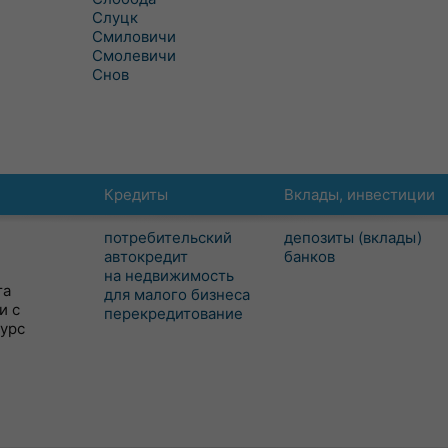
Слуцк
Смиловичи
Смолевичи
Снов
Кредиты
Вклады, инвестиции
потребительский
депозиты (вклады)
автокредит
банков
на недвижимость
та
для малого бизнеса
и с
перекредитование
сурс