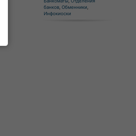
Банкоматы
,
Отделения
банков
,
Обменники
,
Инфокиоски