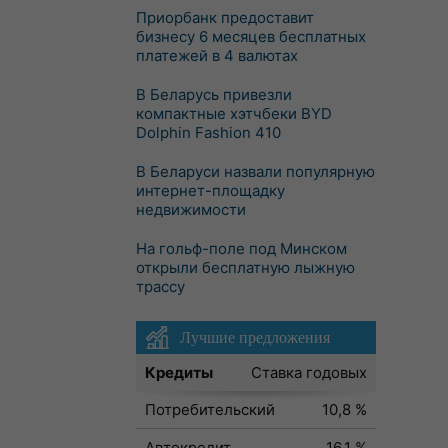
Приорбанк предоставит
бизнесу 6 месяцев бесплатных
платежей в 4 валютах
В Беларусь привезли
компактные хэтчбеки BYD
Dolphin Fashion 410
В Беларуси назвали популярную
интернет-площадку
недвижимости
На гольф-поле под Минском
открыли бесплатную лыжную
трассу
Лучшие предложения
Кредиты
Ставка годовых
Потребительский
10,8 %
Автокредит
16,1 %