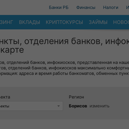
Банки РБ
Финансы
Налоги
И
ЗИНГ
ВКЛАДЫ
КРИПТОКУРСЫ
ЗАЙМЫ
НОВО
нкты, отделения банков, инфо
 карте
в, отделений банков, инфокиосков, представленная на наше
тов, отделений банков, инфокиосков максимально комфортн
ормация: адреса и время работы банкоматов, обменных пунк
ъекта
Регион
Борисов
изменить