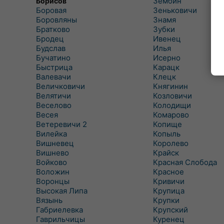
Зембин
Борисов
Боровая
Зеньковичи
Боровляны
Знамя
Братково
Зубки
Бродец
Ивенец
Будслав
Илья
Бучатино
Исерно
Быстрица
Карацк
Валевачи
Клецк
Величковичи
Княгинин
Велятичи
Козловичи
Веселово
Колодищи
Весея
Комарово
Ветеревичи 2
Копище
Вилейка
Копыль
Вишневец
Королево
Вишнево
Крайск
Войково
Красная Слобода
Воложин
Красное
Воронцы
Кривичи
Высокая Липа
Крупица
Вязынь
Крупки
Габриелевка
Крупский
Гаврильчицы
Куренец