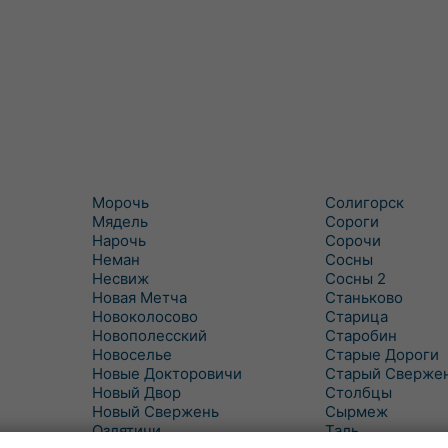
Морочь
Солигорск
Мядель
Сороги
Нарочь
Сорочи
Неман
Сосны
Несвиж
Сосны 2
Новая Метча
Станьково
Новоколосово
Старица
Новополесский
Старобин
Новоселье
Старые Дороги
Новые Докторовичи
Старый Сверже
Новый Двор
Столбцы
Новый Свержень
Сырмеж
Оздятичи
Таль