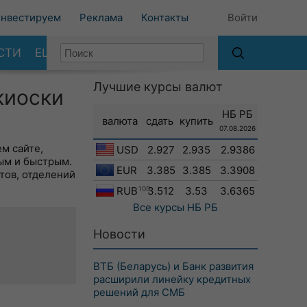
нвестируем
Реклама
Контакты
Войти
СТИ
ЕЩЕ
Лучшие курсы валют
киоски
НБ РБ
валюта
сдать
купить
07.08.2026
м сайте,
USD
2.927
2.935
2.9386
ым и быстрым.
EUR
3.385
3.385
3.3908
тов, отделений
RUB
100
3.512
3.53
3.6365
Все курсы
НБ РБ
Новости
ВТБ (Беларусь) и Банк развития
расширили линейку кредитных
решений для СМБ