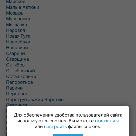
Майское
Малые Автюки
Мозырь
Муляровка
Мышанка
Наровля
Новая Гута
Новосёлки
Носовичи
Озаричи
Озерщина
Октябрь
Октябрьский
Осташковичи
Папоротное
Паричи
Перерост
Перетрутовский Воротын
Петриков
Пиревичи
Для обеспечения удобства пользователей сайта
Поболово
используются cookies. Вы можете
отказаться
Поколюбичи
или
настроить
файлы cookies.
Полесье
Птичь