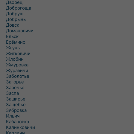
Дворец
Доброгоща
Добруш
Добрынь
Довск
Домановичи
Ельск
Ерёмино
Жгунь
Житковичи
Жлобин
Жмуровка
Журавичи
Заболотье
Загорье
Заречье
Заспа
Заширье
Защёбье
Зябровка
Ильич
Кабановка
Калинковичи
Капличи