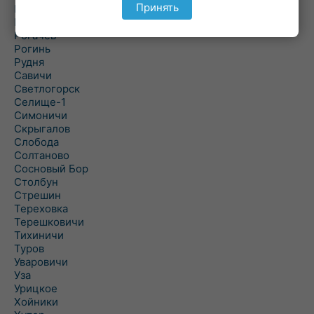
Принять
Речица
Ровенская Слобода
Рогачев
Рогинь
Рудня
Савичи
Светлогорск
Селище-1
Симоничи
Скрыгалов
Слобода
Солтаново
Сосновый Бор
Столбун
Стрешин
Тереховка
Терешковичи
Тихиничи
Туров
Уваровичи
Уза
Урицкое
Хойники