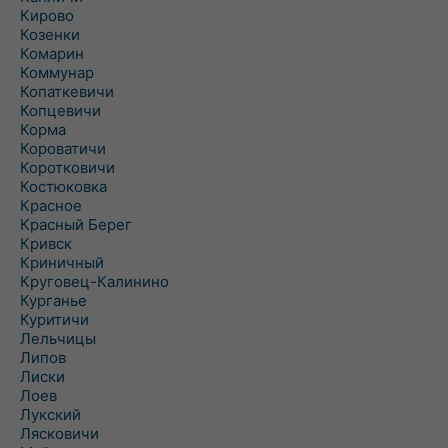
Кирово
Козенки
Комарин
Коммунар
Копаткевичи
Копцевичи
Корма
Короватичи
Коротковичи
Костюковка
Красное
Красный Берег
Кривск
Криничный
Круговец-Калинино
Курганье
Куритичи
Лельчицы
Липов
Лиски
Лоев
Лукский
Лясковичи