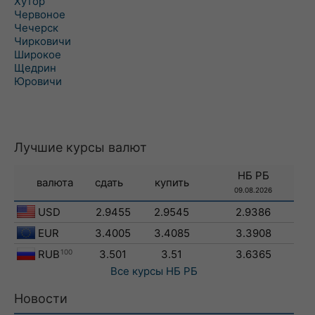
Хутор
Червоное
Чечерск
Чирковичи
Широкое
Щедрин
Юровичи
Лучшие курсы валют
НБ РБ
валюта
сдать
купить
09.08.2026
USD
2.9455
2.9545
2.9386
EUR
3.4005
3.4085
3.3908
RUB
100
3.501
3.51
3.6365
Все курсы
НБ РБ
Новости