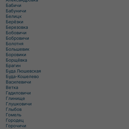
Бабичи
Бабуничи
Белицк
Берёзки
Березовка
Бобовичи
Бобровичи
Болотня
Большевик
Боровики
Борщёвка
Брагин
Буда Люшевская
Буда-Кошелево
Василевичи
Ветка
Гадиловичи
Глинище
Глушковичи
Глыбов
Гомель
Городец
Горочичи