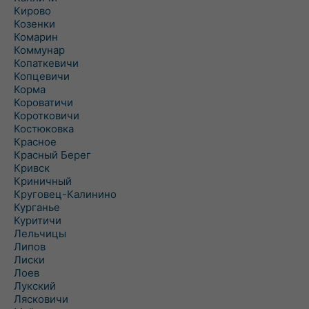
Кирово
Козенки
Комарин
Коммунар
Копаткевичи
Копцевичи
Корма
Короватичи
Коротковичи
Костюковка
Красное
Красный Берег
Кривск
Криничный
Круговец-Калинино
Курганье
Куритичи
Лельчицы
Липов
Лиски
Лоев
Лукский
Лясковичи