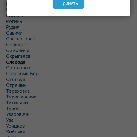
Принять
Речица
Ровенская Слобода
Рогачев
Рогинь
Рудня
Савичи
Светлогорск
Селище-1
Симоничи
Скрыгалов
Слобода
Солтаново
Сосновый Бор
Столбун
Стрешин
Тереховка
Терешковичи
Тихиничи
Туров
Уваровичи
Уза
Урицкое
Хойники