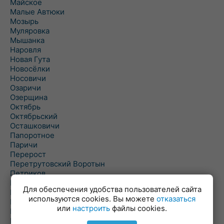
Майское
Малые Автюки
Мозырь
Муляровка
Мышанка
Наровля
Новая Гута
Новосёлки
Носовичи
Озаричи
Озерщина
Октябрь
Октябрьский
Осташковичи
Папоротное
Паричи
Перерост
Перетрутовский Воротын
Петриков
Пиревичи
Для обеспечения удобства пользователей сайта
Поболово
используются cookies. Вы можете
отказаться
Поколюбичи
или
настроить
файлы cookies.
Полесье
Птичь