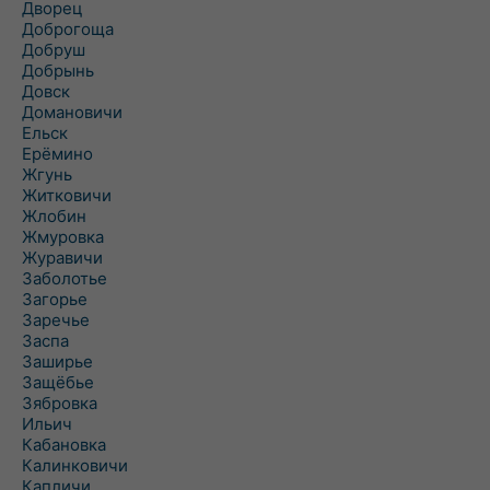
Дворец
Доброгоща
Добруш
Добрынь
Довск
Домановичи
Ельск
Ерёмино
Жгунь
Житковичи
Жлобин
Жмуровка
Журавичи
Заболотье
Загорье
Заречье
Заспа
Заширье
Защёбье
Зябровка
Ильич
Кабановка
Калинковичи
Капличи