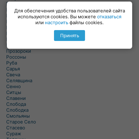
Пальминка
Парафьяново
Для обеспечения удобства пользователей сайта
Плисса
используются cookies. Вы можете
отказаться
Повятье
или
настроить
файлы cookies.
Погоща
Подсвилье
Принять
Полоцк
Поставы
Прозороки
Россоны
Руба
Сарья
Свеча
Селявщина
Сенно
Ситцы
Славени
Слобода
Слободка
Смольяны
Старое Село
Стасево
Сураж