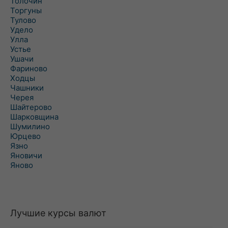
Толочин
Торгуны
Тулово
Удело
Улла
Устье
Ушачи
Фариново
Ходцы
Чашники
Черея
Шайтерово
Шарковщина
Шумилино
Юрцево
Язно
Яновичи
Яново
Лучшие курсы валют