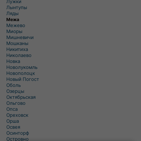
Лужки
Лынтупы
Ляды
Межа
Межево
Миоры
Мишневичи
Мошканы
Никитиха
Николаево
Новка
Новолукомль
Новополоцк
Новый Погост
Оболь
Озерцы
Октябрьская
Ольгово
Опса
Ореховск
Орша
Освея
Осинторф
Островно