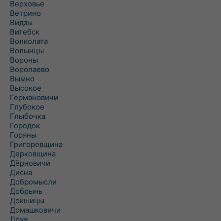
Верховье
Ветрино
Видзы
Витебск
Волколата
Волынцы
Вороны
Воропаево
Вымно
Высокое
Германовичи
Глубокое
Глыбочка
Городок
Горяны
Григоровщина
Дерковщина
Дёрновичи
Дисна
Добромысли
Добрынь
Докшицы
Домашковичи
Друя