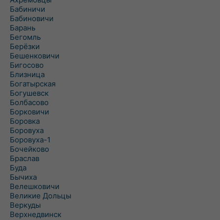
Бабиничи
Бабиновичи
Барань
Бегомль
Берёзки
Бешенковичи
Бигосово
Близница
Богатырская
Богушевск
Болбасово
Борковичи
Боровка
Боровуха
Боровуха-1
Бочейково
Браслав
Буда
Бычиха
Велешковичи
Великие Дольцы
Веркуды
Верхнедвинск