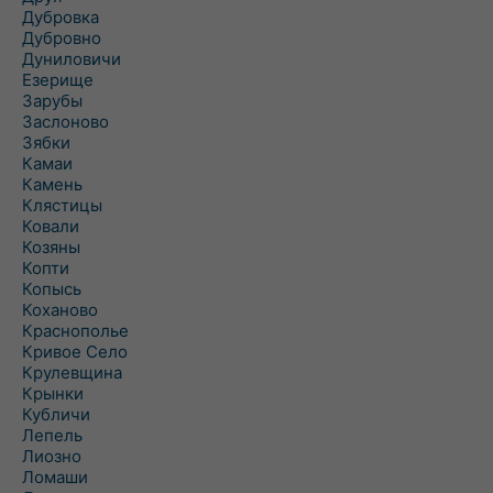
Дубровка
Дубровно
Дуниловичи
Езерище
Зарубы
Заслоново
Зябки
Камаи
Камень
Клястицы
Ковали
Козяны
Копти
Копысь
Коханово
Краснополье
Кривое Село
Крулевщина
Крынки
Кубличи
Лепель
Лиозно
Ломаши