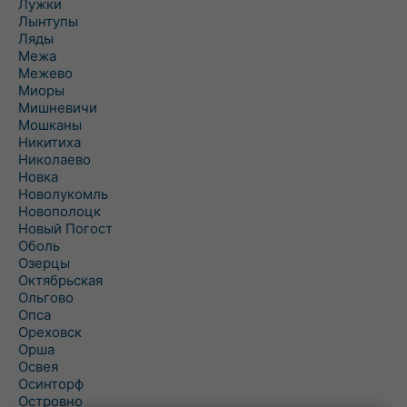
Лужки
Лынтупы
Ляды
Межа
Межево
Миоры
Мишневичи
Мошканы
Никитиха
Николаево
Новка
Новолукомль
Новополоцк
Новый Погост
Оболь
Озерцы
Октябрьская
Ольгово
Опса
Ореховск
Орша
Освея
Осинторф
Островно