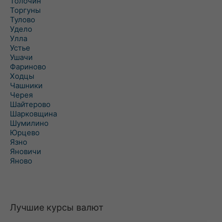
Толочин
Торгуны
Тулово
Удело
Улла
Устье
Ушачи
Фариново
Ходцы
Чашники
Черея
Шайтерово
Шарковщина
Шумилино
Юрцево
Язно
Яновичи
Яново
Лучшие курсы валют