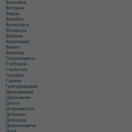
Верховье
Ветрино
Видзы
Витебск
Волколата
Волынцы
Вороны
Воропаево
Вымно
Высокое
Германовичи
Глубокое
Глыбочка
Городок
Горяны
Григоровщина
Дерковщина
Дёрновичи
Дисна
Добромысли
Добрынь
Докшицы
Домашковичи
Друя