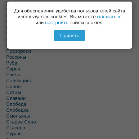
Пальминка
Парафьяново
Для обеспечения удобства пользователей сайта
Плисса
используются cookies. Вы можете
отказаться
Повятье
или
настроить
файлы cookies.
Погоща
Подсвилье
Принять
Полоцк
Поставы
Прозороки
Россоны
Руба
Сарья
Свеча
Селявщина
Сенно
Ситцы
Славени
Слобода
Слободка
Смольяны
Старое Село
Стасево
Сураж