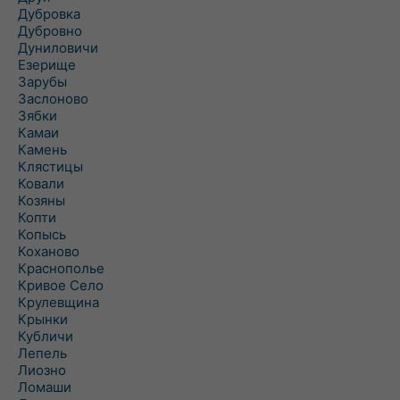
Дубровка
Дубровно
Дуниловичи
Езерище
Зарубы
Заслоново
Зябки
Камаи
Камень
Клястицы
Ковали
Козяны
Копти
Копысь
Коханово
Краснополье
Кривое Село
Крулевщина
Крынки
Кубличи
Лепель
Лиозно
Ломаши