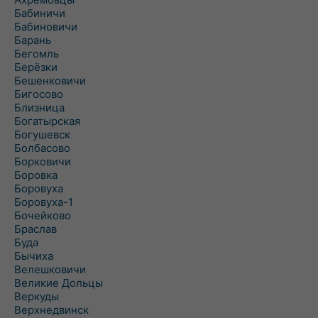
Бабиничи
Бабиновичи
Барань
Бегомль
Берёзки
Бешенковичи
Бигосово
Близница
Богатырская
Богушевск
Болбасово
Борковичи
Боровка
Боровуха
Боровуха-1
Бочейково
Браслав
Буда
Бычиха
Велешковичи
Великие Дольцы
Веркуды
Верхнедвинск