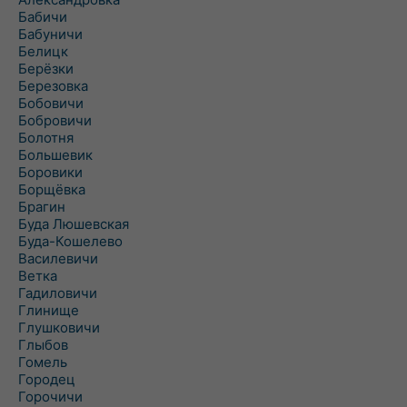
Бабичи
Бабуничи
Белицк
Берёзки
Березовка
Бобовичи
Бобровичи
Болотня
Большевик
Боровики
Борщёвка
Брагин
Буда Люшевская
Буда-Кошелево
Василевичи
Ветка
Гадиловичи
Глинище
Глушковичи
Глыбов
Гомель
Городец
Горочичи