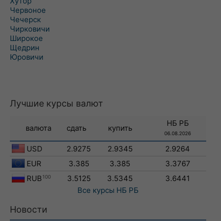
Хутор
Червоное
Чечерск
Чирковичи
Широкое
Щедрин
Юровичи
Лучшие курсы валют
НБ РБ
валюта
сдать
купить
06.08.2026
USD
2.9275
2.9345
2.9264
EUR
3.385
3.385
3.3767
RUB
100
3.5125
3.5345
3.6441
Все курсы
НБ РБ
Новости