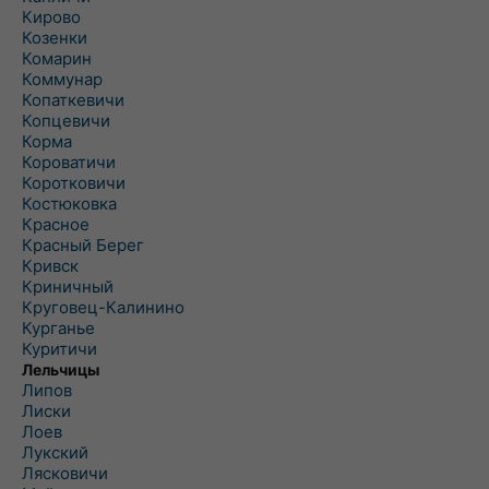
Кирово
Козенки
Комарин
Коммунар
Копаткевичи
Копцевичи
Корма
Короватичи
Коротковичи
Костюковка
Красное
Красный Берег
Кривск
Криничный
Круговец-Калинино
Курганье
Куритичи
Лельчицы
Липов
Лиски
Лоев
Лукский
Лясковичи