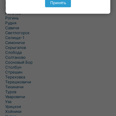
Принять
Речица
Ровенская Слобода
Рогачев
Рогинь
Рудня
Савичи
Светлогорск
Селище-1
Симоничи
Скрыгалов
Слобода
Солтаново
Сосновый Бор
Столбун
Стрешин
Тереховка
Терешковичи
Тихиничи
Туров
Уваровичи
Уза
Урицкое
Хойники