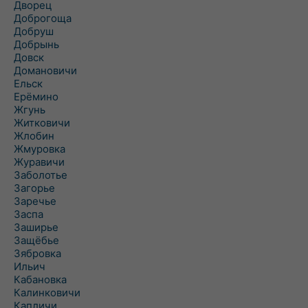
Дворец
Доброгоща
Добруш
Добрынь
Довск
Домановичи
Ельск
Ерёмино
Жгунь
Житковичи
Жлобин
Жмуровка
Журавичи
Заболотье
Загорье
Заречье
Заспа
Заширье
Защёбье
Зябровка
Ильич
Кабановка
Калинковичи
Капличи