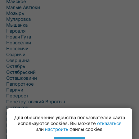
Майское
Малые Автюки
Мозырь
Муляровка
Мышанка
Наровля
Новая Гута
Новосёлки
Носовичи
Озаричи
Озерщина
Октябрь
Октябрьский
Осташковичи
Папоротное
Паричи
Перерост
Перетрутовский Воротын
Петриков
Пиревичи
Для обеспечения удобства пользователей сайта
Поболово
используются cookies. Вы можете
отказаться
Поколюбичи
или
настроить
файлы cookies.
Полесье
Птичь