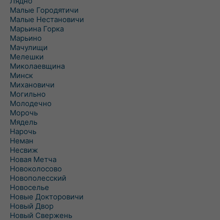
Лядно
Малые Городятичи
Малые Нестановичи
Марьина Горка
Марьино
Мачулищи
Мелешки
Миколаевщина
Минск
Михановичи
Могильно
Молодечно
Морочь
Мядель
Нарочь
Неман
Несвиж
Новая Метча
Новоколосово
Новополесский
Новоселье
Новые Докторовичи
Новый Двор
Новый Свержень