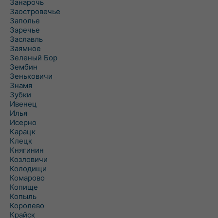
Занарочь
Заостровечье
Заполье
Заречье
Заславль
Заямное
Зеленый Бор
Зембин
Зеньковичи
Знамя
Зубки
Ивенец
Илья
Исерно
Карацк
Клецк
Княгинин
Козловичи
Колодищи
Комарово
Копище
Копыль
Королево
Крайск