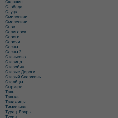
Сковшин
Слобода
Слуцк
Смиловичи
Смолевичи
Снов
Солигорск
Сороги
Сорочи
Сосны
Сосны 2
Станьково
Старица
Старобин
Старые Дороги
Старый Свержень
Столбцы
Сырмеж
Таль
Талька
Танежицы
Тимковичи
Турец-Бояры
Турин