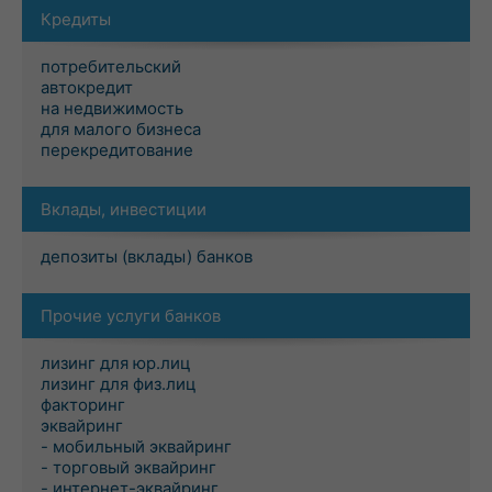
Кредиты
потребительский
автокредит
на недвижимость
для малого бизнеса
перекредитование
Вклады, инвестиции
депозиты (вклады) банков
Прочие услуги банков
лизинг для юр.лиц
лизинг для физ.лиц
факторинг
эквайринг
- мобильный эквайринг
- торговый эквайринг
- интернет-эквайринг