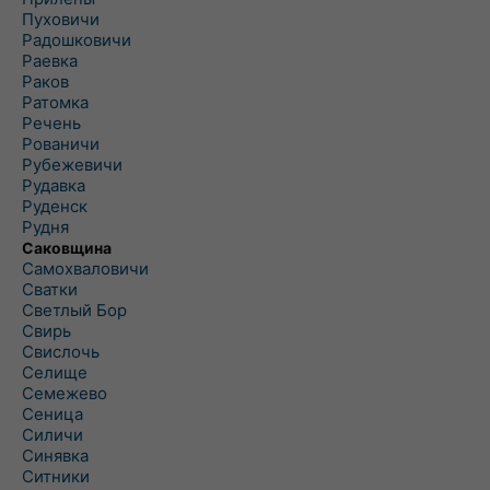
Пуховичи
Радошковичи
Раевка
Раков
Ратомка
Речень
Рованичи
Рубежевичи
Рудавка
Руденск
Рудня
Саковщина
Самохваловичи
Сватки
Светлый Бор
Свирь
Свислочь
Селище
Семежево
Сеница
Силичи
Синявка
Ситники