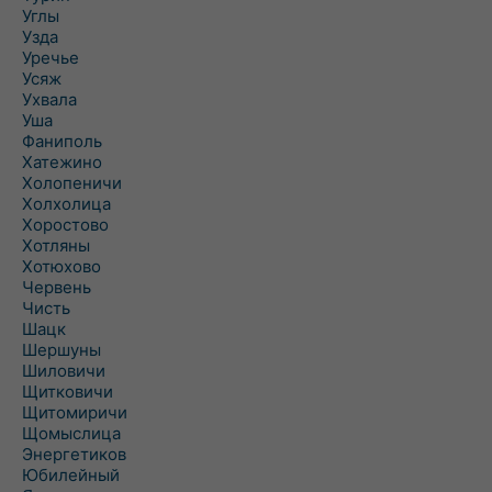
Углы
Узда
Уречье
Усяж
Ухвала
Уша
Фаниполь
Хатежино
Холопеничи
Холхолица
Хоростово
Хотляны
Хотюхово
Червень
Чисть
Шацк
Шершуны
Шиловичи
Щитковичи
Щитомиричи
Щомыслица
Энергетиков
Юбилейный