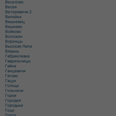
Веселово
Весея
Ветеревичи 2
Вилейка
Вишневец
Вишнево
Войково
Воложин
Воронцы
Высокая Липа
Вязынь
Габриелевка
Гаврильчицы
Гайна
Ганцевичи
Гатово
Гацук
Голоцк
Гольчичи
Горки
Городея
Городьки
Гоцк
Греск