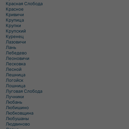
Красная Слобода
Красное
Кривичи
Крупица
Крупки
Крупский
Куренец
Лазовичи
Лань
Лебедево
Леоновичи
Лесковка
Лесной
Лешница
Логойск
Лошница
Луговая Слобода
Лучники
Любань
Любишино
Любковщина
Любушаны
Людвиново