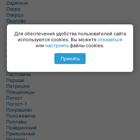
Оздятичи
Озеро
Озерцо
Околово
Октябрь
Октябрьский
Для обеспечения удобства пользователей сайта
Олехновичи
используются cookies. Вы можете
отказаться
Омговичи
или
настроить
файлы cookies.
Оношки
Осовец
Принять
Острошицкий Городок
Пасека
Пастовичи
Першаи
Петришки
Плещеницы
Погост
Погост-1
Покрашево
Положевичи
Поплавы
Правдинский
Привольный
Прилепы