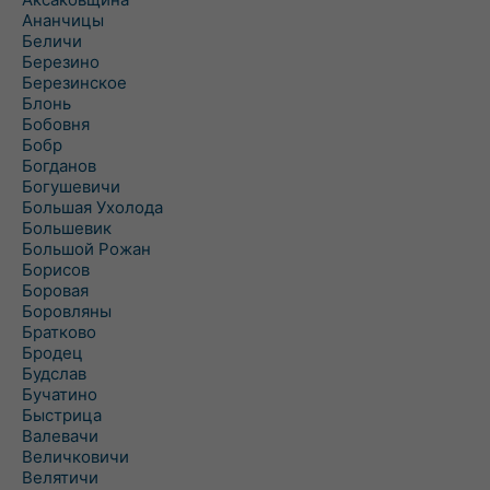
Ананчицы
Беличи
Березино
Березинское
Блонь
Бобовня
Бобр
Богданов
Богушевичи
Большая Ухолода
Большевик
Большой Рожан
Борисов
Боровая
Боровляны
Братково
Бродец
Будслав
Бучатино
Быстрица
Валевачи
Величковичи
Велятичи