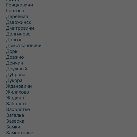
Грицкевичи
Грозово
Деревная
Дзержинск
Дмитровичи
Долгиново
Долгое
Домоткановичи
Доры
Дражно
Дричин
Дружный
Дуброво
Дукора
Ждановичи
Жилихово
Жодино
Заболоть
Заболотье
Загалье
Зазерка
Замки
Замосточье