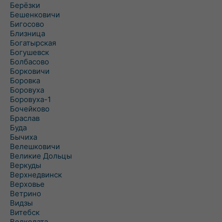
Берёзки
Бешенковичи
Бигосово
Близница
Богатырская
Богушевск
Болбасово
Борковичи
Боровка
Боровуха
Боровуха-1
Бочейково
Браслав
Буда
Бычиха
Велешковичи
Великие Дольцы
Веркуды
Верхнедвинск
Верховье
Ветрино
Видзы
Витебск
Волколата