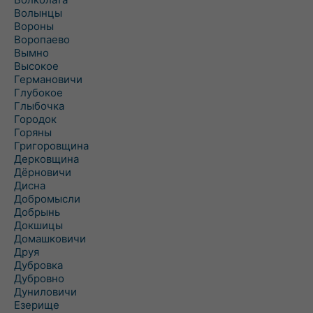
Волынцы
Вороны
Воропаево
Вымно
Высокое
Германовичи
Глубокое
Глыбочка
Городок
Горяны
Григоровщина
Дерковщина
Дёрновичи
Дисна
Добромысли
Добрынь
Докшицы
Домашковичи
Друя
Дубровка
Дубровно
Дуниловичи
Езерище