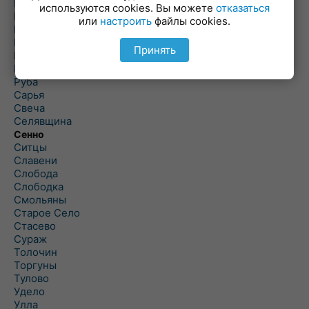
Погоща
используются cookies. Вы можете
отказаться
Подсвилье
или
настроить
файлы cookies.
Полоцк
Поставы
Принять
Прозороки
Россоны
Руба
Сарья
Свеча
Селявщина
Сенно
Ситцы
Славени
Слобода
Слободка
Смольяны
Старое Село
Стасево
Сураж
Толочин
Торгуны
Тулово
Удело
Улла