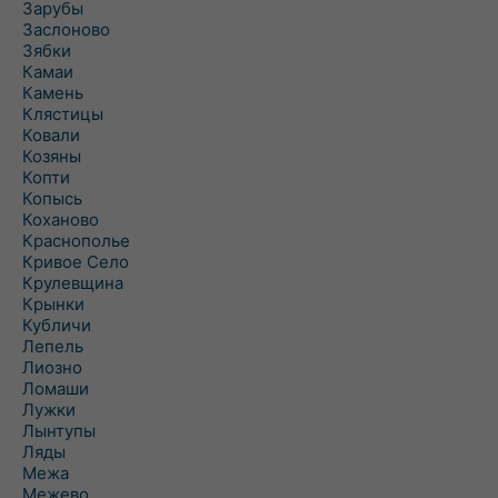
Зарубы
Заслоново
Зябки
Камаи
Камень
Клястицы
Ковали
Козяны
Копти
Копысь
Коханово
Краснополье
Кривое Село
Крулевщина
Крынки
Кубличи
Лепель
Лиозно
Ломаши
Лужки
Лынтупы
Ляды
Межа
Межево