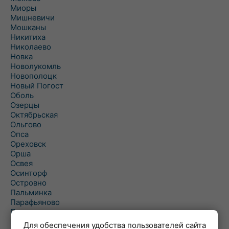
Миоры
Мишневичи
Мошканы
Никитиха
Николаево
Новка
Новолукомль
Новополоцк
Новый Погост
Оболь
Озерцы
Октябрьская
Ольгово
Опса
Ореховск
Орша
Освея
Осинторф
Островно
Пальминка
Парафьяново
Плисса
Повятье
Для обеспечения удобства пользователей сайта