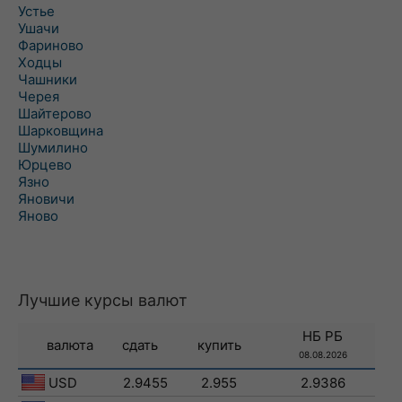
Устье
Ушачи
Фариново
Ходцы
Чашники
Черея
Шайтерово
Шарковщина
Шумилино
Юрцево
Язно
Яновичи
Яново
Лучшие курсы валют
НБ РБ
валюта
сдать
купить
08.08.2026
USD
2.9455
2.955
2.9386